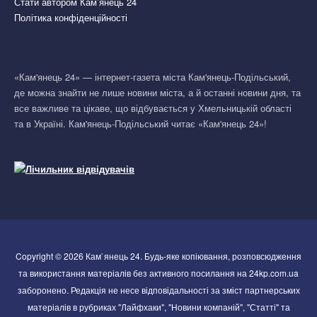
Стати автором Кам’янець 24
Політика конфіденційності
«Кам'янець 24» — інтернет-газета міста Кам'янець-Подільський,
де можна знайти не лише новини міста, а й останні новини дня, та
все важливе та цікаве, що відбувається у Хмельницькій області
та в Україні. Кам'янець-Подільський читає «Кам'янець 24»!
Copyright © 2026 Кам`янець 24. Будь-яке копіювання, розповсюдження
та використання матеріалів без активного посилання на 24kp.com.ua
заборонено. Редакція не несе відповідальності за зміст партнерських
матеріалів в рубриках "Лайфхаки", "Новини компаній", "Статті" та