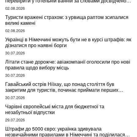
перевірити у готельній ванній за словами досвідченої
мандрівниці
02.08.2026
Туристи вражені страхом: з урвища раптом зсипалися
великі камені
02.08.2026
Українці в Німеччині можуть бути не в курсі штрафів: як
дізнатися про наявні борги
30.07.2026
Літати стане дорожче: авіакомпанії оголосили про нові
правила щодо вибору місць
30.07.2026
Гавайський острів Ніїхау, що понад століття був
закритим для туристів, починає приймати перших
відвідувачів
30.07.2026
Чарівні європейські міста для бюджетної та
незабутньої відпустки
29.07.2026
Штрафи до 5000 євро: українка здивувала
незвичайними правилами в Німеччині та поділилася