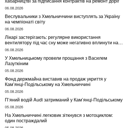
хабарництві за підписання контрактів на ремонт доріг
06.08.2026
Веслувальники з Хмельниччини виступлять за Україну
на чемпіонаті світу
06.08.2026
Лікарі застерігають: регулярне використання
вентилятору під час сну може негативно вплинути на
ваше здоров’я
06.08.2026
У Хмельницькому провели прощання з Василем
Лазуткіним
05.08.2026
Фонд держмайна виставив на продаж укриття у
Кам’янці-Подільському на Хмельниччині
05.08.2026
П’яний водій Audi затриманий у Кам’янці-Подільському
05.08.2026
На Хмельниччині легковик зіткнувся з мотоциклом:
один постраждалий
05.08.2026