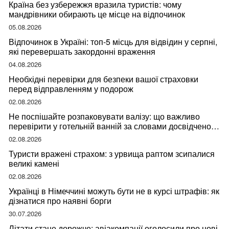
Країна без узбережжя вразила туристів: чому
мандрівники обирають це місце на відпочинок
05.08.2026
Відпочинок в Україні: топ-5 місць для відвідин у серпні,
які перевершать закордонні враження
04.08.2026
Необхідні перевірки для безпеки вашої страховки
перед відправленням у подорож
02.08.2026
Не поспішайте розпаковувати валізу: що важливо
перевірити у готельній ванній за словами досвідченої
мандрівниці
02.08.2026
Туристи вражені страхом: з урвища раптом зсипалися
великі камені
02.08.2026
Українці в Німеччині можуть бути не в курсі штрафів: як
дізнатися про наявні борги
30.07.2026
Літати стане дорожче: авіакомпанії оголосили про нові