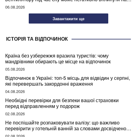
ваше здоров’я
06.08.2026
Завантажити ще
ІСТОРІЯ ТА ВІДПОЧИНОК
Країна без узбережжя вразила туристів: чому
мандрівники обирають це місце на відпочинок
05.08.2026
Відпочинок в Україні: топ-5 місць для відвідин у серпні,
які перевершать закордонні враження
04.08.2026
Необхідні перевірки для безпеки вашої страховки
перед відправленням у подорож
02.08.2026
Не поспішайте розпаковувати валізу: що важливо
перевірити у готельній ванній за словами досвідченої
мандрівниці
02.08.2026