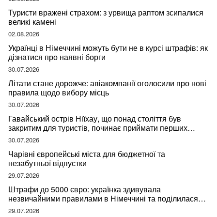
Туристи вражені страхом: з урвища раптом зсипалися
великі камені
02.08.2026
Українці в Німеччині можуть бути не в курсі штрафів: як
дізнатися про наявні борги
30.07.2026
Літати стане дорожче: авіакомпанії оголосили про нові
правила щодо вибору місць
30.07.2026
Гавайський острів Ніїхау, що понад століття був
закритим для туристів, починає приймати перших
відвідувачів
30.07.2026
Чарівні європейські міста для бюджетної та
незабутньої відпустки
29.07.2026
Штрафи до 5000 євро: українка здивувала
незвичайними правилами в Німеччині та поділилася
правдою
29.07.2026