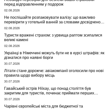
перед відправленням у подорож
02.08.2026
Не поспішайте розпаковувати валізу: що важливо
перевірити у готельній ванній за словами досвідченої
мандрівниці
02.08.2026
Туристи вражені страхом: з урвища раптом зсипалися
великі камені
02.08.2026
Українці в Німеччині можуть бути не в курсі штрафів: як
дізнатися про наявні борги
30.07.2026
Літати стане дорожче: авіакомпанії оголосили про нові
правила щодо вибору місць
30.07.2026
Гавайський острів Ніїхау, що понад століття був
закритим для туристів, починає приймати перших
відвідувачів
30.07.2026
Чарівні європейські міста для бюджетної та