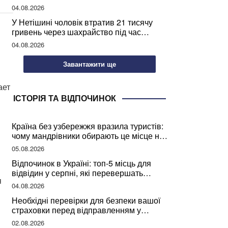
04.08.2026
У Нетішині чоловік втратив 21 тисячу
гривень через шахрайство під час
покупки дров
04.08.2026
Завантажити ще
ает
ІСТОРІЯ ТА ВІДПОЧИНОК
Країна без узбережжя вразила туристів:
чому мандрівники обирають це місце на
відпочинок
05.08.2026
Відпочинок в Україні: топ-5 місць для
відвідин у серпні, які перевершать
я
закордонні враження
04.08.2026
Необхідні перевірки для безпеки вашої
страховки перед відправленням у
подорож
02.08.2026