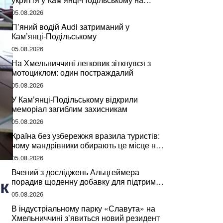
Хмельниччині
05.08.2026
П’яний водій Audi затриманий у
Кам’янці-Подільському
05.08.2026
На Хмельниччині легковик зіткнувся з
мотоциклом: один постраждалий
05.08.2026
У Кам’янці-Подільському відкрили
меморіал загиблим захисникам
05.08.2026
Країна без узбережжя вразила туристів:
чому мандрівники обирають це місце на
відпочинок
05.08.2026
Вчений з досліджень Альцгеймера
к
порадив щоденну добавку для підтримки
мозкової діяльності
05.08.2026
В індустріальному парку «Славута» на
Хмельниччині з’явиться новий резидент