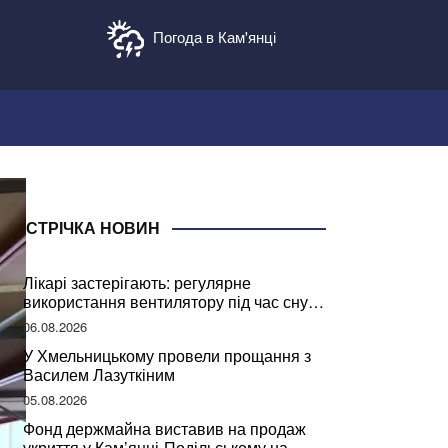
Погода в Кам'янці
СТРІЧКА НОВИН
Лікарі застерігають: регулярне
використання вентилятору під час сну
може негативно вплинути на ваше
06.08.2026
здоров’я
У Хмельницькому провели прощання з
Василем Лазуткіним
05.08.2026
Фонд держмайна виставив на продаж
укриття у Кам’янці-Подільському на