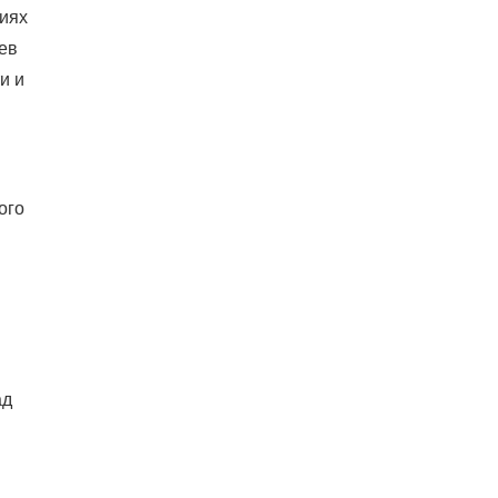
ниях
аев
и и
ого
ад