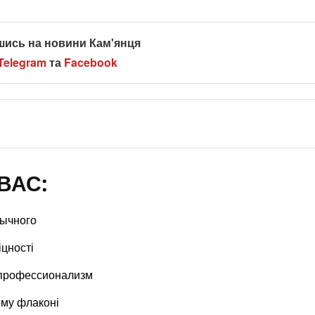
шись на новини Кам'янця
Telegram
та
Facebook
ВАС:
бычного
іцності
 профессионализм
ому флаконі