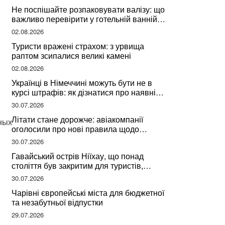
Не поспішайте розпаковувати валізу: що
важливо перевірити у готельній ванній
за словами досвідченої мандрівниці
02.08.2026
Туристи вражені страхом: з урвища
раптом зсипалися великі камені
02.08.2026
Українці в Німеччині можуть бути не в
курсі штрафів: як дізнатися про наявні
борги
30.07.2026
Літати стане дорожче: авіакомпанії
ных
оголосили про нові правила щодо
вибору місць
30.07.2026
Гавайський острів Ніїхау, що понад
століття був закритим для туристів,
починає приймати перших відвідувачів
30.07.2026
Чарівні європейські міста для бюджетної
та незабутньої відпустки
29.07.2026