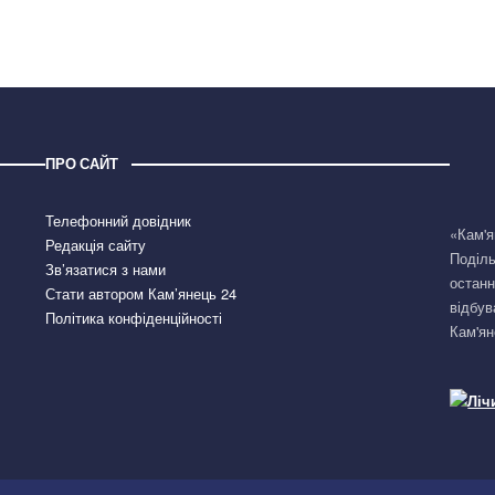
ПРО САЙТ
Телефонний довідник
«Кам'я
Редакція сайту
Поділь
Зв’язатися з нами
останн
Стати автором Кам’янець 24
відбув
Політика конфіденційності
Кам'ян