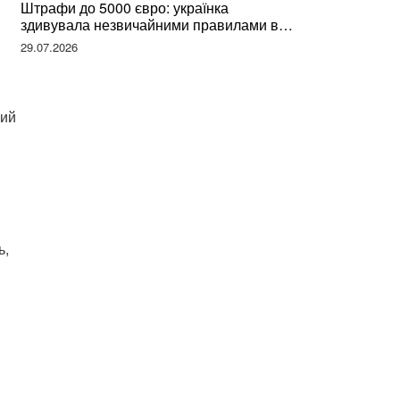
Штрафи до 5000 євро: українка
здивувала незвичайними правилами в
Німеччині та поділилася правдою
29.07.2026
ний
ь,