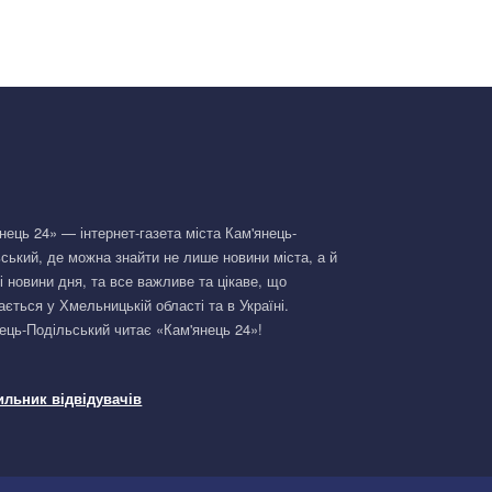
нець 24» — інтернет-газета міста Кам'янець-
ський, де можна знайти не лише новини міста, а й
і новини дня, та все важливе та цікаве, що
ається у Хмельницькій області та в Україні.
ець-Подільський читає «Кам'янець 24»!