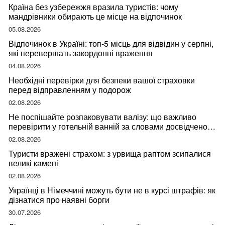
Країна без узбережжя вразила туристів: чому
мандрівники обирають це місце на відпочинок
05.08.2026
Відпочинок в Україні: топ-5 місць для відвідин у серпні,
які перевершать закордонні враження
04.08.2026
Необхідні перевірки для безпеки вашої страховки
перед відправленням у подорож
02.08.2026
Не поспішайте розпаковувати валізу: що важливо
перевірити у готельній ванній за словами досвідченої
мандрівниці
02.08.2026
Туристи вражені страхом: з урвища раптом зсипалися
великі камені
02.08.2026
Українці в Німеччині можуть бути не в курсі штрафів: як
дізнатися про наявні борги
30.07.2026