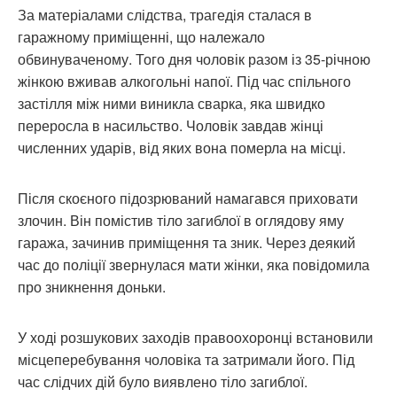
За матеріалами слідства, трагедія сталася в
гаражному приміщенні, що належало
обвинуваченому. Того дня чоловік разом із 35-річною
жінкою вживав алкогольні напої. Під час спільного
застілля між ними виникла сварка, яка швидко
переросла в насильство. Чоловік завдав жінці
численних ударів, від яких вона померла на місці.
Після скоєного підозрюваний намагався приховати
злочин. Він помістив тіло загиблої в оглядову яму
гаража, зачинив приміщення та зник. Через деякий
час до поліції звернулася мати жінки, яка повідомила
про зникнення доньки.
У ході розшукових заходів правоохоронці встановили
місцеперебування чоловіка та затримали його. Під
час слідчих дій було виявлено тіло загиблої.