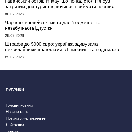
Гавайський острів Ніїхау, що понад століття був
закритим для туристів, починає приймати перших
відвідувачів
30.07.2026
Чарівні європейські міста для бюджетної та
незабутньої відпустки
29.07.2026
Штрафи до 5000 євро: українка здивувала
незвичайними правилами в Німеччині та поділилася
правдою
29.07.2026
РУБРИКИ
Головні новини
Новини міста
Новини Хмельниччини
Лайфхаки
Туризм