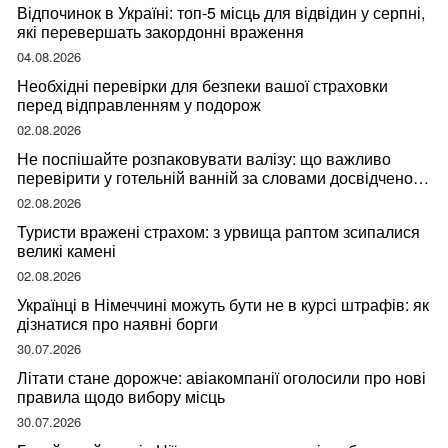
Відпочинок в Україні: топ-5 місць для відвідин у серпні,
які перевершать закордонні враження
04.08.2026
Необхідні перевірки для безпеки вашої страховки
перед відправленням у подорож
02.08.2026
Не поспішайте розпаковувати валізу: що важливо
перевірити у готельній ванній за словами досвідченої
мандрівниці
02.08.2026
Туристи вражені страхом: з урвища раптом зсипалися
великі камені
02.08.2026
Українці в Німеччині можуть бути не в курсі штрафів: як
дізнатися про наявні борги
30.07.2026
Літати стане дорожче: авіакомпанії оголосили про нові
правила щодо вибору місць
30.07.2026