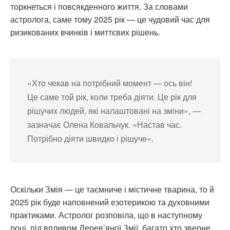
торкнеться і повсякденного життя. За словами
астролога, саме тому 2025 рік — це чудовий час для
ризикованих вчинків і миттєвих рішень.
«Хто чекав на потрібний момент — ось він!
Це саме той рік, коли треба діяти. Це рік для
рішучих людей, які налаштовані на зміни», —
зазначає Олена Ковальчук. «Настав час.
Потрібно діяти швидко і рішуче».
Оскільки Змія — це таємниче і містичне тварина, то й
2025 рік буде наповнений езотерикою та духовними
практиками. Астролог розповіла, що в наступному
році, під впливом Дерев’яної Змії, багато хто зверне