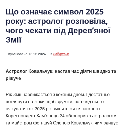
Що означає символ 2025
року: астролог розповіла,
чого чекати від Дерев’яної
Змії
Опубліковано
15.12.2024
в
Лайфхаки
Астролог Ковальчук: настав час діяти швидко та
рішуче
Рік Змії наближається з кожним днем. І достатньо
поглянути на зірки, щоб зруміти, чого від нього
очікувати і як 2025 рік змінить життя кожного.
Кореспондент Кам’янець 24 обговорив з астрологом
та майстром фен-шуй Оленою Ковальчук, чим здивує