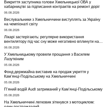
Викриття заступника голови Хмельницької ОВА у
хабарництві за підписання контрактів на ремонт доріг
06.08.2026
Веслувальники з Хмельниччини виступлять за Україну
на чемпіонаті світу
06.08.2026
Лікарі застерігають: регулярне використання
вентилятору під час сну може негативно вплинути на
ваше здоров’я
06.08.2026
У Хмельницькому провели прощання з Василем
Лазуткіним
05.08.2026
Фонд держмайна виставив на продаж укриття у
Кам’янці-Подільському на Хмельниччині
05.08.2026
П’яний водій Audi затриманий у Кам’янці-Подільському
05.08.2026
На Хмельниччині легковик зіткнувся з мотоциклом:
один постраждалий