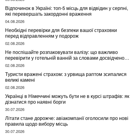
Відпочинок в Україні: топ-5 місць для відвідин у серпні,
які перевершать закордонні враження
04.08.2026
Необхідні перевірки для безпеки вашої страховки
перед відправленням у подорож
02.08.2026
Не поспішайте розпаковувати валізу: що важливо
перевірити у готельній ванній за словами досвідченої
мандрівниці
02.08.2026
Туристи вражені страхом: з урвища раптом зсипалися
великі камені
02.08.2026
Українці в Німеччині можуть бути не в курсі штрафів: як
дізнатися про наявні борги
30.07.2026
Літати стане дорожче: авіакомпанії оголосили про нові
правила щодо вибору місць
30.07.2026