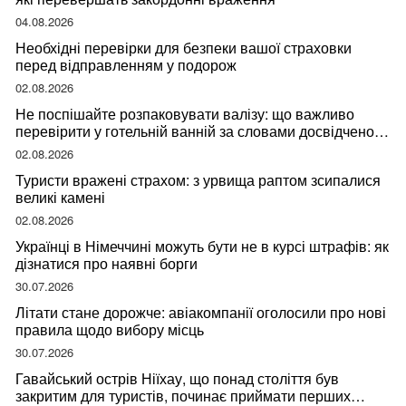
04.08.2026
Необхідні перевірки для безпеки вашої страховки
перед відправленням у подорож
02.08.2026
Не поспішайте розпаковувати валізу: що важливо
перевірити у готельній ванній за словами досвідченої
мандрівниці
02.08.2026
Туристи вражені страхом: з урвища раптом зсипалися
великі камені
02.08.2026
Українці в Німеччині можуть бути не в курсі штрафів: як
дізнатися про наявні борги
30.07.2026
Літати стане дорожче: авіакомпанії оголосили про нові
правила щодо вибору місць
30.07.2026
Гавайський острів Ніїхау, що понад століття був
закритим для туристів, починає приймати перших