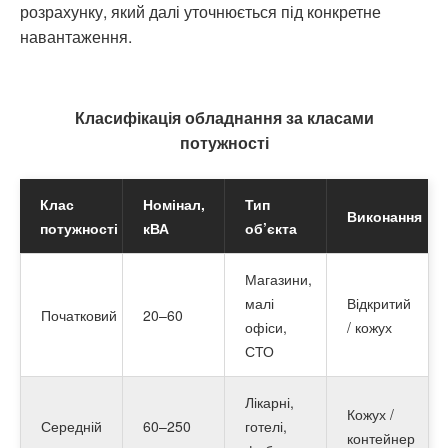
розрахунку, який далі уточнюється під конкретне
навантаження.
Класифікація обладнання за класами
потужності
Клас
Номінал,
Тип
Виконання
потужності
кВА
об’єкта
Магазини,
малі
Відкритий
Початковий
20–60
офіси,
/ кожух
СТО
Лікарні,
Кожух /
Середній
60–250
готелі,
контейнер