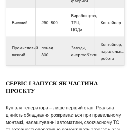
фабрики
Виробництва,
Високий
250–800
ТРЦ,
Контейнер
ЦОДи
Контейнер,
Промисловий
понад
Заводи,
паралельна
важкий
800
енергооб’єкти
робота
СЕРВІС І ЗАПУСК ЯК ЧАСТИНА
ПРОЄКТУ
Купівля генератора – лише перший етап. Реальна
цінність обладнання розкривається при правильному
монтажі, налаштуванні автоматики, своєчасному ТО
та готовності оперативно ремонтувати агрегат у разі