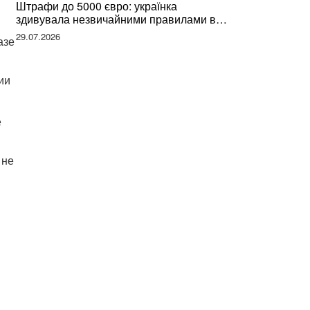
Штрафи до 5000 євро: українка
здивувала незвичайними правилами в
Німеччині та поділилася правдою
29.07.2026
азе
ии
е
 не