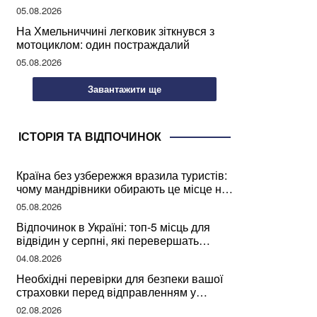
05.08.2026
На Хмельниччині легковик зіткнувся з
мотоциклом: один постраждалий
05.08.2026
Завантажити ще
ІСТОРІЯ ТА ВІДПОЧИНОК
Країна без узбережжя вразила туристів:
чому мандрівники обирають це місце на
відпочинок
05.08.2026
Відпочинок в Україні: топ-5 місць для
відвідин у серпні, які перевершать
закордонні враження
04.08.2026
Необхідні перевірки для безпеки вашої
страховки перед відправленням у
подорож
02.08.2026