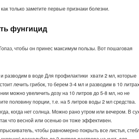
 как только заметите первые признаки болезни.
ать фунгицид
Топаз, чтобы он принес максимум пользы. Вот пошаговая
и разводим в воде Для профилактики хвати 2 мл, которые
стоит лечить грибок, то берем 3-4 мл и разводим в 10 литра
ии можно увеличить дозу на 10 литров до 5-8 мл, но не
те половину порции, т.е. на 5 литров воды 2 мл средства.
да, когда нет солнца. Можно рано утром или вечером. В су
, так что весной или осенью он тоже эффективен.
рыскиватель, чтобы равномерно покрыть все листья, стеб
ыжовник) расходуйте до 2 литров раствора на куст, для