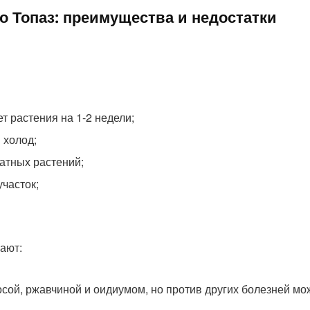
о Топаз: преимущества и недостатки
т растения на 1-2 недели;
 холод;
натных растений;
часток;
вают:
осой, ржавчиной и оидиумом, но против других болезней мо