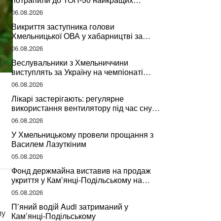
учителів України
06.08.2026
Викриття заступника голови
Хмельницької ОВА у хабарництві за
підписання контрактів на ремонт доріг
06.08.2026
Веслувальники з Хмельниччини
виступлять за Україну на чемпіонаті
світу
06.08.2026
Лікарі застерігають: регулярне
використання вентилятору під час сну
може негативно вплинути на ваше
06.08.2026
здоров’я
У Хмельницькому провели прощання з
Василем Лазуткіним
05.08.2026
Фонд держмайна виставив на продаж
укриття у Кам’янці-Подільському на
Хмельниччині
05.08.2026
П’яний водій Audi затриманий у
му
Кам’янці-Подільському