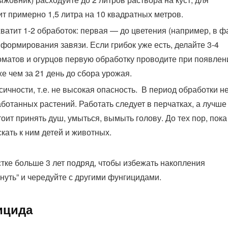
ит примерно 1,5 литра на 10 квадратных метров.
атит 1-2 обработок: первая — до цветения (например, в ф
формирования завязи. Если грибок уже есть, делайте 3-4
томатов и огурцов первую обработку проводите при появлен
же чем за 21 день до сбора урожая.
сичности, т.е. не высокая опасность. В период обработки н
работанных растений. Работать следует в перчатках, а лучше
ит принять душ, умыться, вымыть голову. До тех пор, пока
кать к ним детей и животных.
стке больше 3 лет подряд, чтобы избежать накопления
нуть” и чередуйте с другими фунгицидами.
ицида