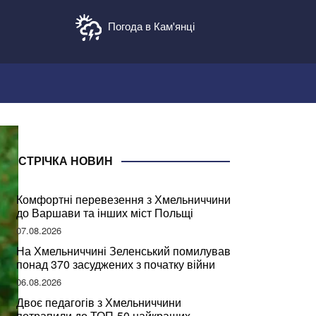
Погода в Кам'янці
СТРІЧКА НОВИН
Комфортні перевезення з Хмельниччини
до Варшави та інших міст Польщі
07.08.2026
На Хмельниччині Зеленський помилував
понад 370 засуджених з початку війни
06.08.2026
Двоє педагогів з Хмельниччини
потрапили до ТОП-50 найкращих