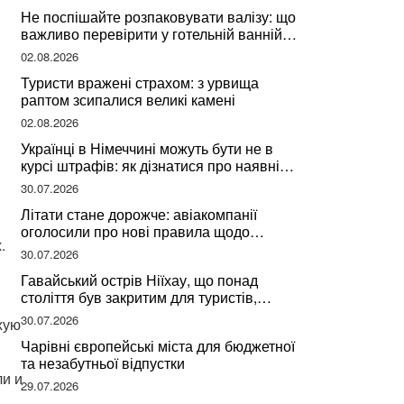
Не поспішайте розпаковувати валізу: що
важливо перевірити у готельній ванній
за словами досвідченої мандрівниці
02.08.2026
Туристи вражені страхом: з урвища
раптом зсипалися великі камені
02.08.2026
Українці в Німеччині можуть бути не в
курсі штрафів: як дізнатися про наявні
борги
30.07.2026
Літати стане дорожче: авіакомпанії
оголосили про нові правила щодо
х.
вибору місць
30.07.2026
Гавайський острів Ніїхау, що понад
століття був закритим для туристів,
починає приймати перших відвідувачів
30.07.2026
хую
Чарівні європейські міста для бюджетної
та незабутньої відпустки
ли и
29.07.2026