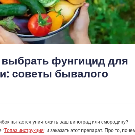
 выбрать фунгицид для
и: советы бывалого
рибок пытается уничтожить ваш виноград или смородину?
 “
Топаз инструкция
” и заказать этот препарат. Про то, поче