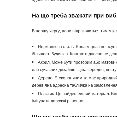
На що треба зважати при виб
В першу чергу, вони відрізняються тим мате
Нержавіюча сталь. Вона міцна і не псуєт
більшості будинків. Коштує відносно не деш
Акрил. Може бути прозорим або матовим.
для сучасних дизайнів. Ціна середня, досту
Дерево. Є екологічним та має природний
дерев’яна адресна табличка на замовлення
Пластик. Це найдешевший матеріал. Він 
імітувати дорожчі рішення.
Що ще треба знати про адрес