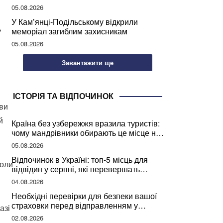
05.08.2026
У Кам’янці-Подільському відкрили
ь
меморіал загиблим захисникам
05.08.2026
Завантажити ще
ІСТОРІЯ ТА ВІДПОЧИНОК
 ви
й
Країна без узбережжя вразила туристів:
чому мандрівники обирають це місце на
відпочинок
05.08.2026
Відпочинок в Україні: топ-5 місць для
коли
відвідин у серпні, які перевершать
закордонні враження
04.08.2026
Необхідні перевірки для безпеки вашої
страховки перед відправленням у
азі
подорож
02.08.2026