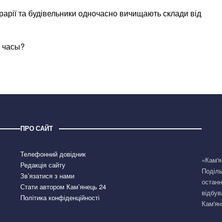
рарії та будівельники одночасно вичищають склади від
 часы?
ПРО САЙТ
Телефонний довідник
«Кам'я
Редакція сайту
Поділь
Зв’язатися з нами
останн
Стати автором Кам’янець 24
відбув
Політика конфіденційності
Кам'ян