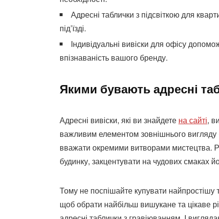
Адресні таблички з підсвіткою для ква
під’їзді.
Індивідуальні вивіски для офісу допомо
впізнаваність вашого бренду.
Якими бувають адресні та
Адресні вивіски, які ви знайдете
на сайті
, в
важливим елементом зовнішнього вигляду бу
вважати окремими витворами мистецтва. Рі
будинку, закцентувати на чудових смаках й
Тому не поспішайте купувати найпростішу т
щоб обрати найбільш вишукане та цікаве р
адресні таблички з гравіюванням. І вигляд