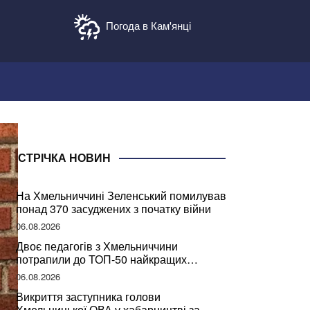
Погода в Кам'янці
СТРІЧКА НОВИН
На Хмельниччині Зеленський помилував
понад 370 засуджених з початку війни
06.08.2026
Двоє педагогів з Хмельниччини
потрапили до ТОП-50 найкращих
учителів України
06.08.2026
Викриття заступника голови
Хмельницької ОВА у хабарництві за