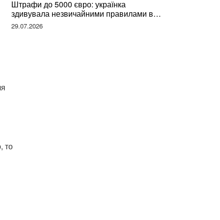
Штрафи до 5000 євро: українка
здивувала незвичайними правилами в
Німеччині та поділилася правдою
29.07.2026
ля
, то