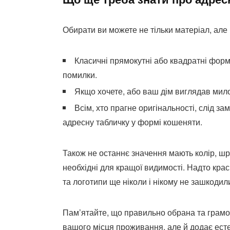
Обирати ви можете не тільки матеріал, але 
Класичні прямокутні або квадратні форм
помилки.
Якщо хочете, або ваш дім виглядав мило
Всім, хто прагне оригінальності, слід за
адресну табличку у формі кошеняти.
Також не останнє значення мають колір, шр
необхідні для кращої видимості. Надто кр
та логотипи ще ніколи і нікому не зашкодил
Пам’ятайте, що правильно обрана та грам
вашого місця проживання, але й додає есте