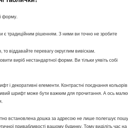
і форму.
и є традиційним рішенням. З ними ви точно не зробите
, то віддавайте перевагу округлим вивіскам.
мовити виріб нестандартної форми. Ви тільки уявіть собі
ифт і декоративні елементи. Контрастні поєднання кольорів
асивий шрифт може бути важким для прочитання. А ось малю
и.
отно встановлена дошка за адресою не лише полегшує пошу
тичної привабливості вашому будинку. Тому виділіть час на 