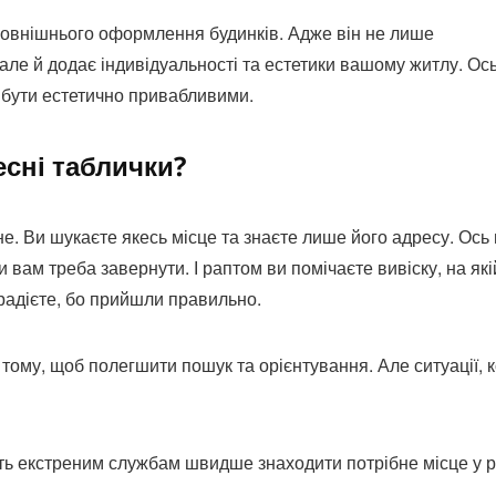
зовнішнього оформлення будинків. Адже він не лише
але й додає індивідуальності та естетики вашому житлу. Ос
 бути естетично привабливими.
есні таблички?
е. Ви шукаєте якесь місце та знаєте лише його адресу. Ось
 вам треба завернути. І раптом ви помічаєте вивіску, на які
 радієте, бо прийшли правильно.
 тому, щоб полегшити пошук та орієнтування. Але ситуації, 
ть екстреним службам швидше знаходити потрібне місце у р