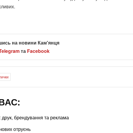
жливих.
шись на новини Кам'янця
Telegram
та
Facebook
лички
ВАС:
у: друк, брендування та реклама
чових отруєнь