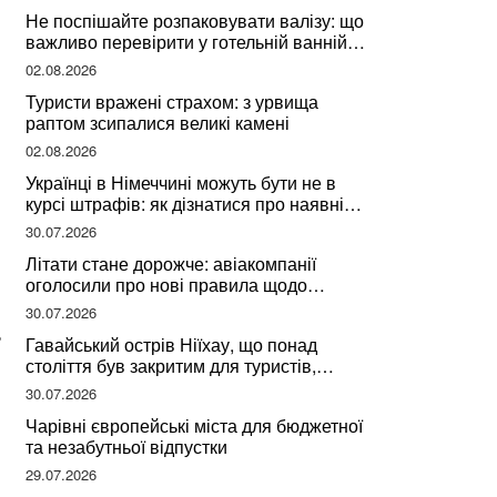
Не поспішайте розпаковувати валізу: що
важливо перевірити у готельній ванній
за словами досвідченої мандрівниці
02.08.2026
Туристи вражені страхом: з урвища
раптом зсипалися великі камені
02.08.2026
Українці в Німеччині можуть бути не в
курсі штрафів: як дізнатися про наявні
борги
30.07.2026
Літати стане дорожче: авіакомпанії
оголосили про нові правила щодо
вибору місць
30.07.2026
ь
Гавайський острів Ніїхау, що понад
століття був закритим для туристів,
починає приймати перших відвідувачів
30.07.2026
Чарівні європейські міста для бюджетної
та незабутньої відпустки
29.07.2026