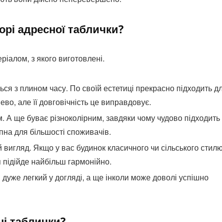
орі адресної таблички?
ріалом, з якого виготовлені.
ься з плином часу. По своїй естетиці прекрасно підходить д
ево, але її довговічність це виправдовує.
 А ще буває різноколірним, завдяки чому чудово підходить
пна для більшості споживачів.
 вигляд. Якщо у вас будинок класичного чи сільського стилю
 підійде найбільш гармонійно.
дуже легкий у догляді, а ще інколи може доволі успішно
ні таблички?