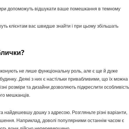
ртири допоможуть відшукати ваше помешкання в темному
жуть клієнтам вас швидше знайти і при цьому збільшать
блички?
иконують не лише функціональну роль, але є ще й дуже
динку. Деякі з них є настільки привабливими, що їх можна
зні розміри та дизайни дозволяють підкреслити особливіст
ого мешканців.
а найдешевшу дошку з адресою. Розгляньте різні варіанти,
ішення. Наприклад, доволі популярними останнім часом є
ають вони дійсно неперевершено.