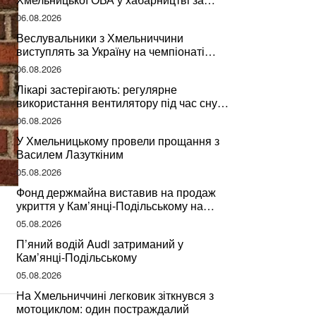
підписання контрактів на ремонт доріг
06.08.2026
Веслувальники з Хмельниччини
виступлять за Україну на чемпіонаті
світу
06.08.2026
Лікарі застерігають: регулярне
використання вентилятору під час сну
може негативно вплинути на ваше
06.08.2026
здоров’я
У Хмельницькому провели прощання з
Василем Лазуткіним
05.08.2026
Фонд держмайна виставив на продаж
укриття у Кам’янці-Подільському на
Хмельниччині
05.08.2026
П’яний водій Audi затриманий у
Кам’янці-Подільському
05.08.2026
На Хмельниччині легковик зіткнувся з
мотоциклом: один постраждалий