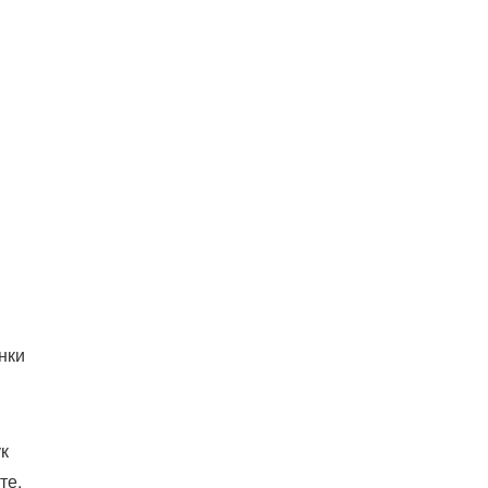
нки
к
те,