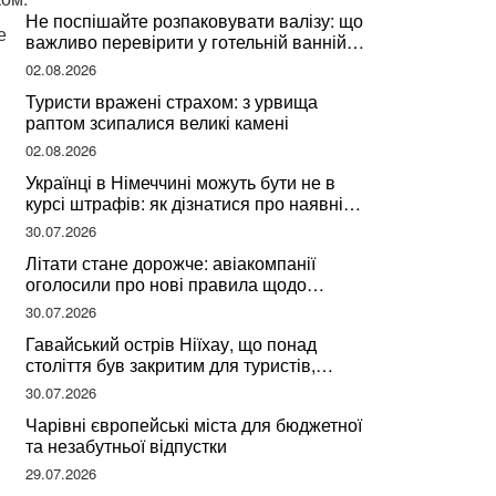
Не поспішайте розпаковувати валізу: що
е
важливо перевірити у готельній ванній
за словами досвідченої мандрівниці
02.08.2026
Туристи вражені страхом: з урвища
раптом зсипалися великі камені
02.08.2026
Українці в Німеччині можуть бути не в
курсі штрафів: як дізнатися про наявні
борги
30.07.2026
Літати стане дорожче: авіакомпанії
оголосили про нові правила щодо
вибору місць
30.07.2026
Гавайський острів Ніїхау, що понад
століття був закритим для туристів,
починає приймати перших відвідувачів
30.07.2026
Чарівні європейські міста для бюджетної
та незабутньої відпустки
29.07.2026