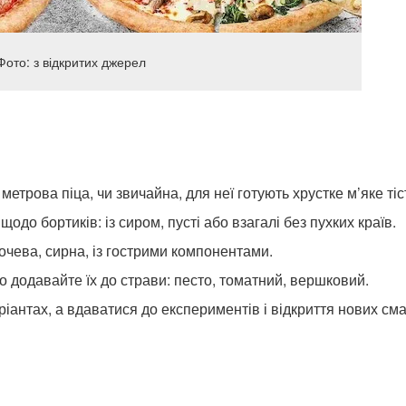
Фото: з відкритих джерел
етрова піца, чи звичайна, для неї готують хрустке м’яке тіс
до бортиків: із сиром, пусті або взагалі без пухких країв.
очева, сирна, із гострими компонентами.
о додавайте їх до страви: песто, томатний, вершковий.
іантах, а вдаватися до експериментів і відкриття нових сма