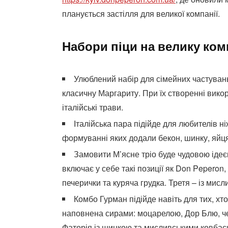
планується застілля для великої компанії.
Набори піци на велику ко
Улюблений набір для сімейних частувань 
класичну Маргариту. При їх створенні викор
італійські трави.
Італійська пара підійде для любителів ні
формуванні яких додали бекон, шинку, яйця
Замовити М’ясне тріо буде чудовою ідеє
включає у себе такі позиції як Don Peperon,
печерички та куряча грудка. Третя – із ми
Комбо Гурман підійде навіть для тих, хто
наповнена сирами: моцарелою, Дор Блю, ч
Фаторія із шинкою та мисливськими ковбаск