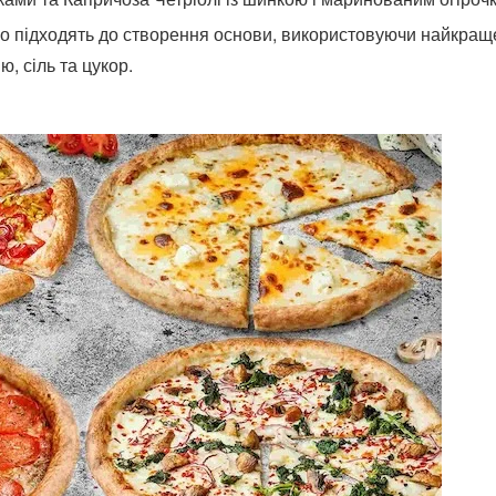
но підходять до створення основи, використовуючи найкращ
, сіль та цукор.