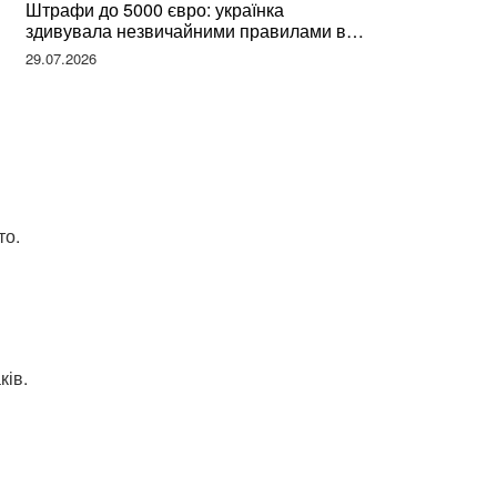
Штрафи до 5000 євро: українка
здивувала незвичайними правилами в
Німеччині та поділилася правдою
29.07.2026
то.
ків.