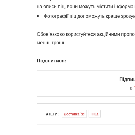
на описи піц, вони можуть містити інформа
Фотографії піц допоможуть краще зрозуміт
Обов’язково користуйтеся акційними пропоз
менші гроші.
Поділитися:
Підпи
в
#ТЕГИ:
Доставка Їжі
Піца