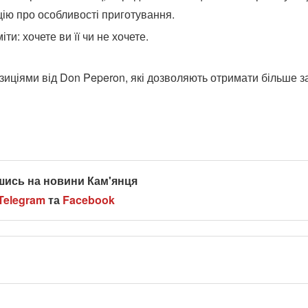
цію про особливості приготування.
и: хочете ви її чи не хочете.
иціями від Don Peperon, які дозволяють отримати більше з
шись на новини Кам'янця
Telegram
та
Facebook