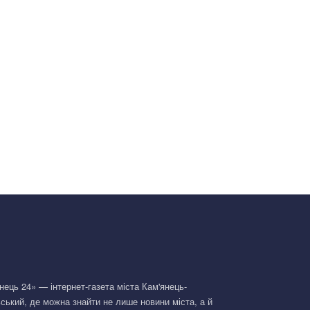
нець 24» — інтернет-газета міста Кам'янець-
ський, де можна знайти не лише новини міста, а й