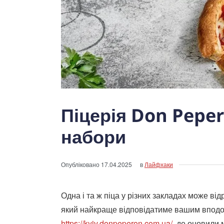
Піцерія Don Pepe
набори
Опубліковано
17.04.2025
в
Лайфхаки
Одна і та ж піца у різних закладах може ві
який найкраще відповідатиме вашим вподо
https://kyiv.donpeperon.com.ua/
, де оновили 