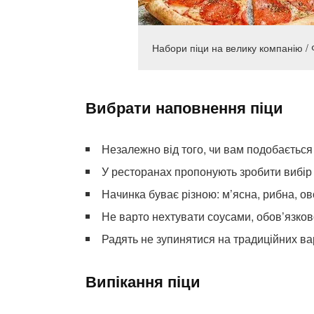
Набори піци на велику компанію / 
Вибрати наповнення піци
Незалежно від того, чи вам подобається м
У ресторанах пропонують зробити вибір що
Начинка буває різною: м’ясна, рибна, ов
Не варто нехтувати соусами, обов’язков
Радять не зупинятися на традиційних вар
Випікання піци