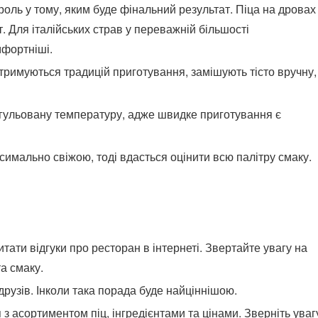
роль у тому, яким буде фінальний результат. Піца на дровах
. Для італійських страв у переважній більшості
мфортніші.
 дотримуються традицій приготування, замішують тісто вручну
гульовану температуру, адже швидке приготування є
имально свіжою, тоді вдасться оцінити всю палітру смаку.
итати відгуки про ресторан в інтернеті. Звертайте увагу на
та смаку.
рузів. Інколи така порада буде найціннішою.
 асортиментом піц, інгредієнтами та цінами. Зверніть уваг