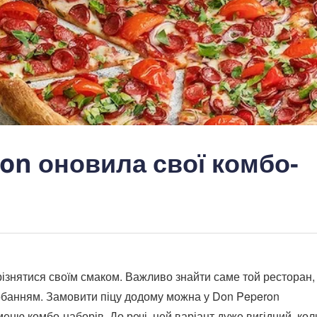
ron оновила свої комбо-
дрізнятися своїм смаком. Важливо знайти саме той ресторан,
банням. Замовити піцу додому можна у Don Peperon
меню комбо-наборів. До речі, цей варіант дуже вигідний, кол