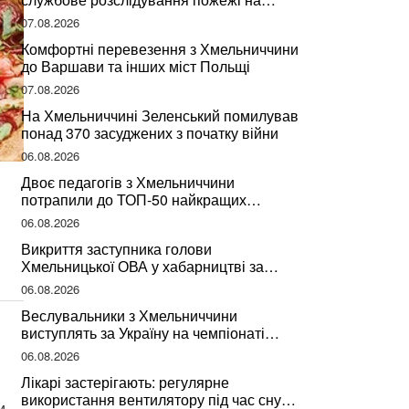
сміттєзвалищі
07.08.2026
Комфортні перевезення з Хмельниччини
до Варшави та інших міст Польщі
07.08.2026
На Хмельниччині Зеленський помилував
понад 370 засуджених з початку війни
06.08.2026
Двоє педагогів з Хмельниччини
потрапили до ТОП-50 найкращих
учителів України
06.08.2026
Викриття заступника голови
Хмельницької ОВА у хабарництві за
підписання контрактів на ремонт доріг
06.08.2026
Веслувальники з Хмельниччини
виступлять за Україну на чемпіонаті
світу
06.08.2026
Лікарі застерігають: регулярне
використання вентилятору під час сну
и