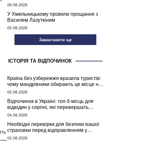
може негативно вплинути на ваше
06.08.2026
здоров’я
У Хмельницькому провели прощання з
Василем Лазуткіним
05.08.2026
Завантажити ще
ІСТОРІЯ ТА ВІДПОЧИНОК
Країна без узбережжя вразила туристів:
чому мандрівники обирають це місце на
відпочинок
05.08.2026
Відпочинок в Україні: топ-5 місць для
відвідин у серпні, які перевершать
закордонні враження
04.08.2026
Необхідні перевірки для безпеки вашої
страховки перед відправленням у
ить
подорож
02.08.2026
ком.