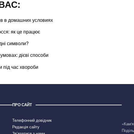
ВАС:
ов в домашних условиях
сся: як це працює
одні символи?
умовах: дієві способи
ки під час хвороби
ПРО САЙТ
Телефонний довідник
«Кам'я
Редакція сайту
Поділь
Зв’язатися з нами