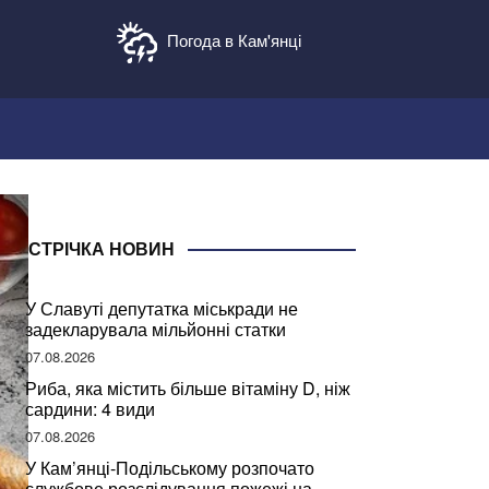
Погода в Кам'янці
СТРІЧКА НОВИН
У Славуті депутатка міськради не
задекларувала мільйонні статки
07.08.2026
Риба, яка містить більше вітаміну D, ніж
сардини: 4 види
07.08.2026
У Кам’янці-Подільському розпочато
службове розслідування пожежі на