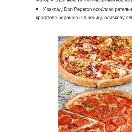
У закладі Don Peperon особливо ретель
крафтове борошно із пшениці, оливкову олію