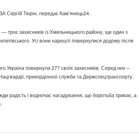
ВА Сергій Тюрін, передає Кам’янець24.
— троє захисників із Хмельницького району, ще один з
епетівського. Усі вони нарешті повернулися додому після
го Україна повернула 277 своїх захисників. Серед них –
 Нацгвардії, прикордонної служби та Держспецтранспорту.
ди радість і водночас нагадування, що боротьба триває, а
.