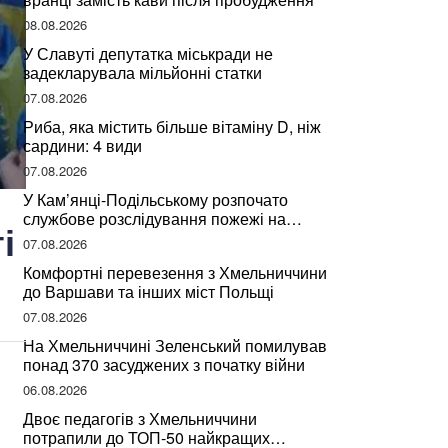
08.08.2026
У Славуті депутатка міськради не
задекларувала мільйонні статки
07.08.2026
Риба, яка містить більше вітаміну D, ніж
сардини: 4 види
07.08.2026
У Кам’янці-Подільському розпочато
службове розслідування пожежі на
і
сміттєзвалищі
07.08.2026
Комфортні перевезення з Хмельниччини
до Варшави та інших міст Польщі
07.08.2026
На Хмельниччині Зеленський помилував
понад 370 засуджених з початку війни
06.08.2026
Двоє педагогів з Хмельниччини
потрапили до ТОП-50 найкращих