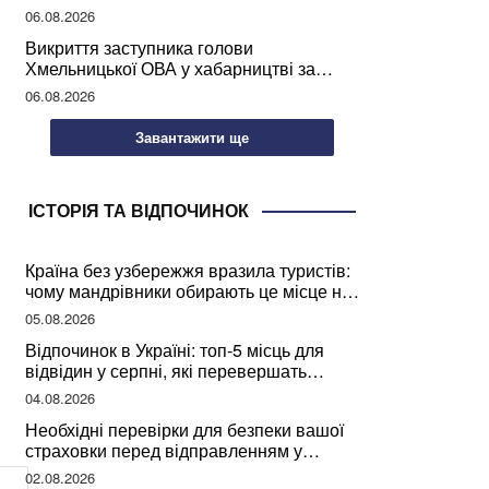
учителів України
06.08.2026
Викриття заступника голови
Хмельницької ОВА у хабарництві за
підписання контрактів на ремонт доріг
06.08.2026
Завантажити ще
ІСТОРІЯ ТА ВІДПОЧИНОК
Країна без узбережжя вразила туристів:
чому мандрівники обирають це місце на
відпочинок
05.08.2026
Відпочинок в Україні: топ-5 місць для
відвідин у серпні, які перевершать
закордонні враження
04.08.2026
Необхідні перевірки для безпеки вашої
страховки перед відправленням у
подорож
02.08.2026