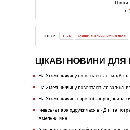
Підпи
в
#ТЕГИ:
Війна
Новини Хмельницької Області
ЦІКАВІ НОВИНИ ДЛЯ 
На Хмельниччину повертаються загиблі в
На Хмельниччину повертаються загиблі в
На Хмельниччині нарешті запрацювала си
Київська пара одружилася в «Дії» та потр
Хмельниччині
У мережі з’явився фейк про Хмельницьку