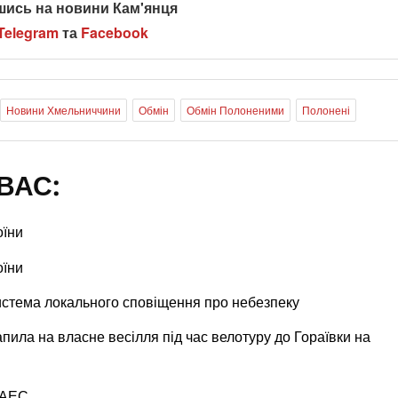
шись на новини Кам'янця
Telegram
та
Facebook
Новини Хмельниччини
Обмін
Обмін Полоненими
Полонені
ВАС:
оїни
оїни
стема локального сповіщення про небезпеку
апила на власне весілля під час велотуру до Гораївки на
 АЕС