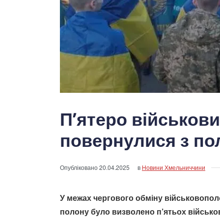
П’ятеро військови
повернулися з пол
Опубліковано
20.04.2025
в
Новини Хмельниччини
У межах чергового обміну військовополо
полону було визволено п’ятьох військо