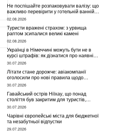
Не поспішайте розпаковувати валізу: що
важливо перевірити у готельній ванній
за словами досвідченої мандрівниці
02.08.2026
Туристи вражені страхом: з урвища
раптом зсипалися великі камені
02.08.2026
Українці в Німеччині можуть бути не в
курсі штрафів: як дізнатися про наявні
борги
30.07.2026
Літати стане дорожче: авіакомпанії
оголосили про нові правила щодо
вибору місць
30.07.2026
Гавайський острів Ніїхау, що понад
століття був закритим для туристів,
починає приймати перших відвідувачів
30.07.2026
Чарівні європейські міста для бюджетної
та незабутньої відпустки
29.07.2026