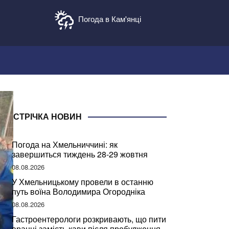
Погода в Кам'янці
СТРІЧКА НОВИН
Погода на Хмельниччині: як
завершиться тиждень 28-29 жовтня
08.08.2026
У Хмельницькому провели в останню
путь воїна Володимира Огородніка
08.08.2026
Гастроентерологи розкривають, що пити
вранці замість кави після пробудження