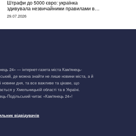
Штрафи до 5000 євро: українка
здивувала незвичайними правилами в
Німеччині та поділилася правдою
29.07.2026
нець 24» — інтернет-газета міста Кам'янець-
ський, де можна знайти не лише новини міста, а й
і новини дня, та все важливе та цікаве, що
ається у Хмельницькій області та в Україні.
ець-Подільський читає «Кам'янець 24»!