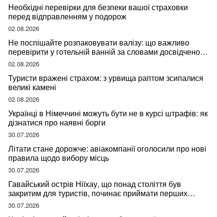
Необхідні перевірки для безпеки вашої страховки
перед відправленням у подорож
02.08.2026
Не поспішайте розпаковувати валізу: що важливо
перевірити у готельній ванній за словами досвідченої
мандрівниці
02.08.2026
Туристи вражені страхом: з урвища раптом зсипалися
великі камені
02.08.2026
Українці в Німеччині можуть бути не в курсі штрафів: як
дізнатися про наявні борги
30.07.2026
Літати стане дорожче: авіакомпанії оголосили про нові
правила щодо вибору місць
30.07.2026
Гавайський острів Ніїхау, що понад століття був
закритим для туристів, починає приймати перших
відвідувачів
30.07.2026