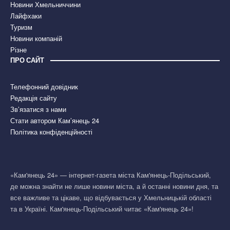
Новини Хмельниччини
Лайфхаки
Туризм
Новини компаній
Різне
ПРО САЙТ
Телефонний довідник
Редакція сайту
Зв’язатися з нами
Стати автором Кам’янець 24
Політика конфіденційності
«Кам'янець 24» — інтернет-газета міста Кам'янець-Подільський,
де можна знайти не лише новини міста, а й останні новини дня, та
все важливе та цікаве, що відбувається у Хмельницькій області
та в Україні. Кам'янець-Подільський читає «Кам'янець 24»!