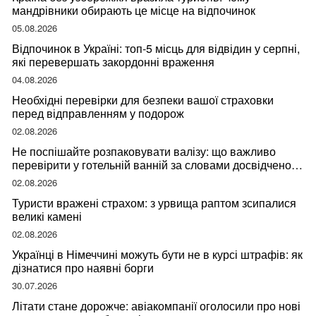
мандрівники обирають це місце на відпочинок
05.08.2026
Відпочинок в Україні: топ-5 місць для відвідин у серпні,
які перевершать закордонні враження
04.08.2026
Необхідні перевірки для безпеки вашої страховки
перед відправленням у подорож
02.08.2026
Не поспішайте розпаковувати валізу: що важливо
перевірити у готельній ванній за словами досвідченої
мандрівниці
02.08.2026
Туристи вражені страхом: з урвища раптом зсипалися
великі камені
02.08.2026
Українці в Німеччині можуть бути не в курсі штрафів: як
дізнатися про наявні борги
30.07.2026
Літати стане дорожче: авіакомпанії оголосили про нові