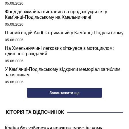
05.08.2026
Фонд держмайна виставив на продаж укриття у
Кам’янці-Подільському на Хмельниччині
05.08.2026
П’яний водій Audi затриманий у Кам’янці-Подільському
05.08.2026
На Хмельниччині легковик зіткнувся з мотоциклом:
один постраждалий
05.08.2026
У Кам’янці-Подільському відкрили меморіал загиблим
захисникам
05.08.2026
Завантажити ще
ІСТОРІЯ ТА ВІДПОЧИНОК
Країна без узбережжя вразила туристів: чому