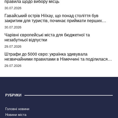
правила щодо вибору місць
30.07.2026
Гавайський острів Ніїхау, що понад століття був
закритим для туристів, починає приймати перших
відвідувачів
30.07.2026
Чарівні європейські міста для бюджетної та
незабутньої відпустки
29.07.2026
Штрафи до 5000 євро: українка здивувала
незвичайними правилами в Німеччині та поділилася
правдою
29.07.2026
РУБРИКИ
Головні новини
Новини міста