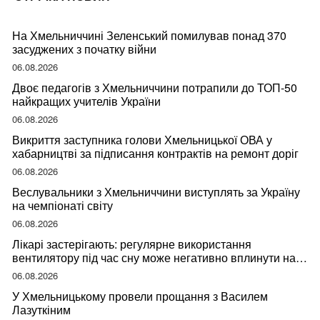
На Хмельниччині Зеленський помилував понад 370
засуджених з початку війни
06.08.2026
Двоє педагогів з Хмельниччини потрапили до ТОП-50
найкращих учителів України
06.08.2026
Викриття заступника голови Хмельницької ОВА у
хабарництві за підписання контрактів на ремонт доріг
06.08.2026
Веслувальники з Хмельниччини виступлять за Україну
на чемпіонаті світу
06.08.2026
Лікарі застерігають: регулярне використання
вентилятору під час сну може негативно вплинути на
ваше здоров’я
06.08.2026
У Хмельницькому провели прощання з Василем
Лазуткіним