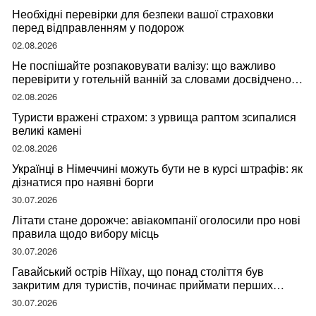
Необхідні перевірки для безпеки вашої страховки
перед відправленням у подорож
02.08.2026
Не поспішайте розпаковувати валізу: що важливо
перевірити у готельній ванній за словами досвідченої
мандрівниці
02.08.2026
Туристи вражені страхом: з урвища раптом зсипалися
великі камені
02.08.2026
Українці в Німеччині можуть бути не в курсі штрафів: як
дізнатися про наявні борги
30.07.2026
Літати стане дорожче: авіакомпанії оголосили про нові
правила щодо вибору місць
30.07.2026
Гавайський острів Ніїхау, що понад століття був
закритим для туристів, починає приймати перших
відвідувачів
30.07.2026