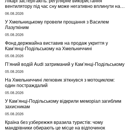
Лікарі застерігають: регулярне використання
вентилятору під час сну може негативно вплинути на
ваше здоров’я
06.08.2026
У Хмельницькому провели прощання з Василем
Лазуткіним
05.08.2026
Фонд держмайна виставив на продаж укриття у
Кам’янці-Подільському на Хмельниччині
05.08.2026
П’яний водій Audi затриманий у Кам’янці-Подільському
05.08.2026
На Хмельниччині легковик зіткнувся з мотоциклом:
один постраждалий
05.08.2026
У Кам’янці-Подільському відкрили меморіал загиблим
захисникам
05.08.2026
Країна без узбережжя вразила туристів: чому
мандрівники обирають це місце на відпочинок