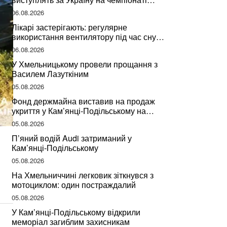
світу
06.08.2026
Лікарі застерігають: регулярне
використання вентилятору під час сну
може негативно вплинути на ваше
06.08.2026
здоров’я
У Хмельницькому провели прощання з
Василем Лазуткіним
05.08.2026
Фонд держмайна виставив на продаж
укриття у Кам’янці-Подільському на
Хмельниччині
05.08.2026
П’яний водій Audi затриманий у
Кам’янці-Подільському
05.08.2026
На Хмельниччині легковик зіткнувся з
мотоциклом: один постраждалий
05.08.2026
У Кам’янці-Подільському відкрили
меморіал загиблим захисникам