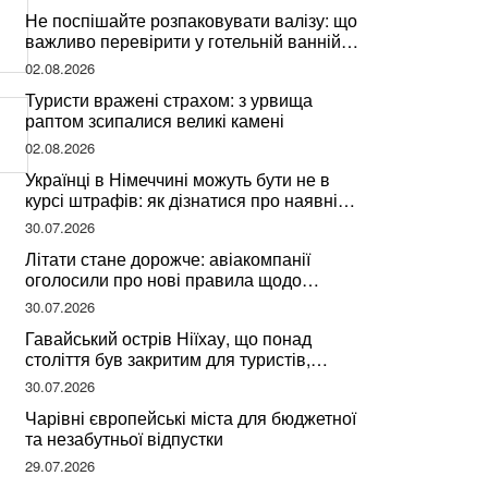
Не поспішайте розпаковувати валізу: що
важливо перевірити у готельній ванній
за словами досвідченої мандрівниці
02.08.2026
Туристи вражені страхом: з урвища
раптом зсипалися великі камені
02.08.2026
Українці в Німеччині можуть бути не в
курсі штрафів: як дізнатися про наявні
борги
30.07.2026
Літати стане дорожче: авіакомпанії
оголосили про нові правила щодо
вибору місць
30.07.2026
Гавайський острів Ніїхау, що понад
століття був закритим для туристів,
починає приймати перших відвідувачів
30.07.2026
Чарівні європейські міста для бюджетної
та незабутньої відпустки
29.07.2026