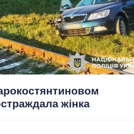
Старокостянтиновом
остраждала жінка