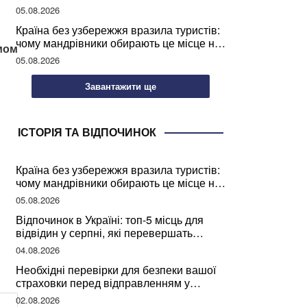
05.08.2026
Країна без узбережжя вразила туристів:
чому мандрівники обирають це місце на
рмом
відпочинок
05.08.2026
Завантажити ще
ІСТОРІЯ ТА ВІДПОЧИНОК
Країна без узбережжя вразила туристів:
чому мандрівники обирають це місце на
відпочинок
05.08.2026
Відпочинок в Україні: топ-5 місць для
відвідин у серпні, які перевершать
закордонні враження
04.08.2026
Необхідні перевірки для безпеки вашої
страховки перед відправленням у
подорож
02.08.2026