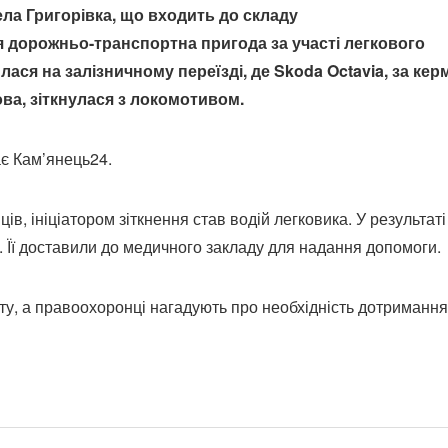
ела Григорівка, що входить до складу
я дорожньо-транспортна пригода за участі легкового
ася на залізничному переїзді, де Skoda Octavia, за ке
ва, зіткнулася з локомотивом.
ає Кам’янець24.
, ініціатором зіткнення став водій легковика. У результаті
 Її доставили до медичного закладу для надання допомоги.
ту, а правоохоронці нагадують про необхідність дотримання