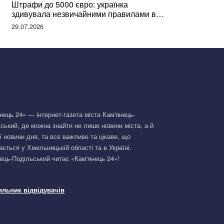
Штрафи до 5000 євро: українка
здивувала незвичайними правилами в
Німеччині та поділилася правдою
29.07.2026
нець 24» — інтернет-газета міста Кам'янець-
ський, де можна знайти не лише новини міста, а й
і новини дня, та все важливе та цікаве, що
ається у Хмельницькій області та в Україні.
ець-Подільський читає «Кам'янець 24»!