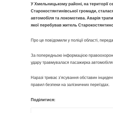
У Хмельницькому районі, на території с
Старокостянтинівської громади, сталас
автомобіля та локомотива. Аварія трапил
якої перебував житель Старокостянтино
Про це повідомили у поліції області, перед
За попередньою інформацією правоохоронців
удару травмувалася пасажирка автомобіля.
Наразі триває з’ясування обставин інциден
правил безпеки на залізничних переїздах.
Поділитися: