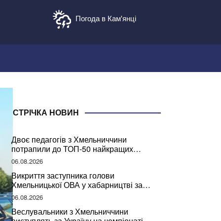
Погода в Кам'янці
СТРІЧКА НОВИН
Двоє педагогів з Хмельниччини
потрапили до ТОП-50 найкращих
учителів України
06.08.2026
Викриття заступника голови
Хмельницької ОВА у хабарництві за
підписання контрактів на ремонт доріг
06.08.2026
Веслувальники з Хмельниччини
виступлять за Україну на чемпіонаті