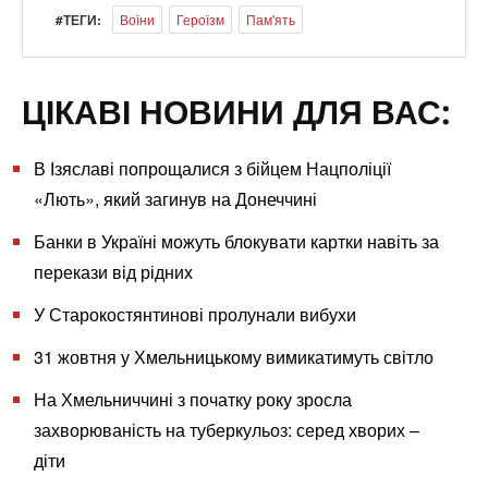
#ТЕГИ:
Воїни
Героїзм
Пам'ять
ЦІКАВІ НОВИНИ ДЛЯ ВАС:
В Ізяславі попрощалися з бійцем Нацполіції
«Лють», який загинув на Донеччині
Банки в Україні можуть блокувати картки навіть за
перекази від рідних
У Старокостянтинові пролунали вибухи
31 жовтня у Хмельницькому вимикатимуть світло
На Хмельниччині з початку року зросла
захворюваність на туберкульоз: серед хворих –
діти