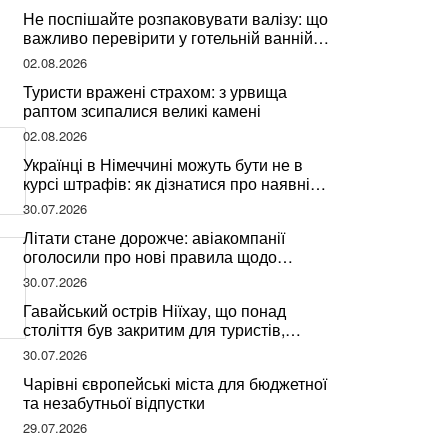
Не поспішайте розпаковувати валізу: що
важливо перевірити у готельній ванній
за словами досвідченої мандрівниці
02.08.2026
Туристи вражені страхом: з урвища
раптом зсипалися великі камені
02.08.2026
Українці в Німеччині можуть бути не в
курсі штрафів: як дізнатися про наявні
борги
30.07.2026
Літати стане дорожче: авіакомпанії
оголосили про нові правила щодо
вибору місць
30.07.2026
Гавайський острів Ніїхау, що понад
століття був закритим для туристів,
починає приймати перших відвідувачів
30.07.2026
Чарівні європейські міста для бюджетної
та незабутньої відпустки
29.07.2026