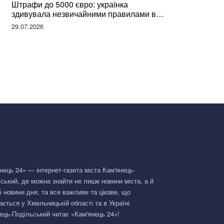
Штрафи до 5000 євро: українка
здивувала незвичайними правилами в
Німеччині та поділилася правдою
29.07.2026
нець 24» — інтернет-газета міста Кам'янець-
ський, де можна знайти не лише новини міста, а й
і новини дня, та все важливе та цікаве, що
ається у Хмельницькій області та в Україні.
ець-Подільський читає «Кам'янець 24»!