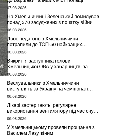
07.08.2026
На Хмельниччині Зеленський помилував
понад 370 засуджених з початку війни
06.08.2026
Двоє педагогів з Хмельниччини
потрапили до ТОП-50 найкращих
учителів України
06.08.2026
Викриття заступника голови
Хмельницької ОВА у хабарництві за
підписання контрактів на ремонт доріг
06.08.2026
Веслувальники з Хмельниччини
виступлять за Україну на чемпіонаті
світу
06.08.2026
Лікарі застерігають: регулярне
використання вентилятору під час сну
може негативно вплинути на ваше
06.08.2026
здоров’я
У Хмельницькому провели прощання з
Василем Лазуткіним