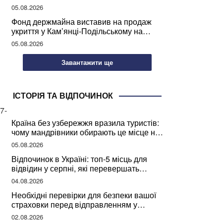
05.08.2026
Фонд держмайна виставив на продаж
укриття у Кам’янці-Подільському на
Хмельниччині
05.08.2026
Завантажити ще
ІСТОРІЯ ТА ВІДПОЧИНОК
7-
Країна без узбережжя вразила туристів:
чому мандрівники обирають це місце на
відпочинок
05.08.2026
Відпочинок в Україні: топ-5 місць для
відвідин у серпні, які перевершать
закордонні враження
04.08.2026
Необхідні перевірки для безпеки вашої
страховки перед відправленням у
подорож
02.08.2026