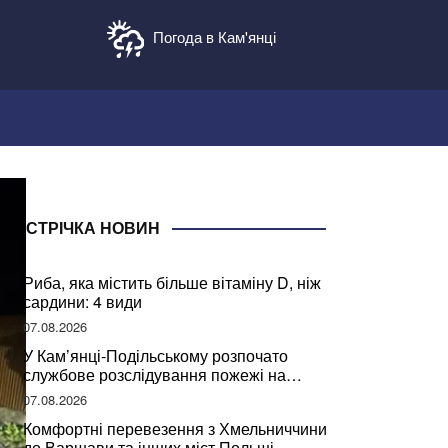
Погода в Кам'янці
СТРІЧКА НОВИН
Риба, яка містить більше вітаміну D, ніж
сардини: 4 види
07.08.2026
У Кам’янці-Подільському розпочато
службове розслідування пожежі на
сміттєзвалищі
07.08.2026
Комфортні перевезення з Хмельниччини
до Варшави та інших міст Польщі