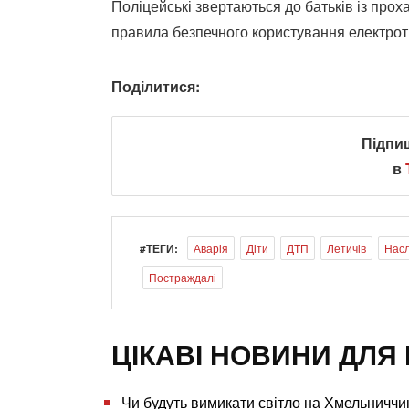
Поліцейські звертаються до батьків із прох
правила безпечного користування електро
Поділитися:
Підпи
в
#ТЕГИ:
Аварія
Діти
ДТП
Летичів
Насл
Постраждалі
ЦІКАВІ НОВИНИ ДЛЯ 
Чи будуть вимикати світло на Хмельниччи