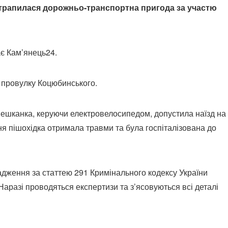
 трапилася дорожньо-транспортна пригода за участю
ає Кам’янець24.
у провулку Коцюбинського.
мешканка, керуючи електровелосипедом, допустила наїзд на 
тня пішохідка отримала травми та була госпіталізована до
дження за статтею 291 Кримінального кодексу України
Наразі проводяться експертизи та з’ясовуються всі деталі