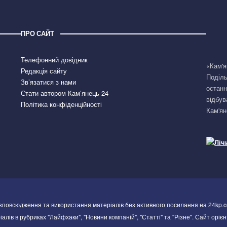
ПРО САЙТ
Телефонний довідник
«Кам'я
Редакція сайту
Поділь
Зв’язатися з нами
останн
Стати автором Кам’янець 24
відбув
Політика конфіденційності
Кам'ян
озповсюдження та використання матеріалів без активного посилання на 24kp.c
алів в рубриках "Лайфхаки", "Новини компаній", "Статті" та "Різне". Сайт орієн