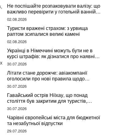
Не поспішайте розпаковувати валізу: що
,
важливо перевірити у готельній ванній
за словами досвідченої мандрівниці
02.08.2026
Туристи вражені страхом: з урвища
раптом зсипалися великі камені
02.08.2026
Українці в Німеччині можуть бути не в
курсі штрафів: як дізнатися про наявні
борги
х
30.07.2026
Літати стане дорожче: авіакомпанії
оголосили про нові правила щодо
вибору місць
30.07.2026
Гавайський острів Ніїхау, що понад
століття був закритим для туристів,
починає приймати перших відвідувачів
30.07.2026
Чарівні європейські міста для бюджетної
та незабутньої відпустки
29.07.2026