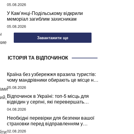
05.08.2026
У Кам’янці-Подільському відкрили
меморіал загиблим захисникам
05.08.2026
ы
Завантажити ще
кие
ІСТОРІЯ ТА ВІДПОЧИНОК
Країна без узбережжя вразила туристів:
чому мандрівники обирають це місце на
відпочинок
05.08.2026
цами
Відпочинок в Україні: топ-5 місць для
ий,
відвідин у серпні, які перевершать
закордонні враження
04.08.2026
Необхідні перевірки для безпеки вашої
страховки перед відправленням у
подорож
02.08.2026
йти