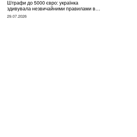
Штрафи до 5000 євро: українка
здивувала незвичайними правилами в
Німеччині та поділилася правдою
29.07.2026