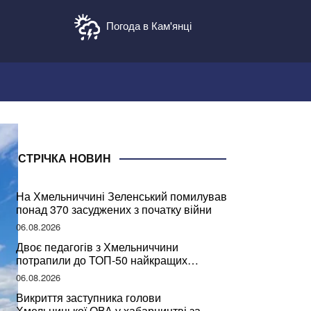
Погода в Кам'янці
СТРІЧКА НОВИН
На Хмельниччині Зеленський помилував
понад 370 засуджених з початку війни
06.08.2026
Двоє педагогів з Хмельниччини
потрапили до ТОП-50 найкращих
учителів України
06.08.2026
Викриття заступника голови
Хмельницької ОВА у хабарництві за