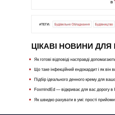
в
#ТЕГИ:
Будівельне Обладнання
Будівництво
ЦІКАВІ НОВИНИ ДЛЯ 
Як готові відповіді насправді допомагают
Що таке інфекційний ендокардит і як він 
Підбір ідеального денного крему для вашо
FoxmindEd — відкриває для вас дорогу в 
Як швидко рахувати в умі: прості прийом