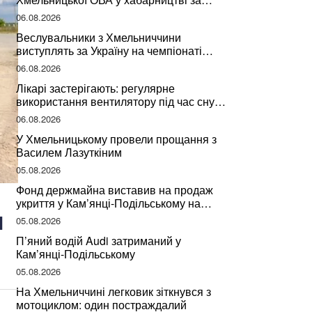
підписання контрактів на ремонт доріг
06.08.2026
Веслувальники з Хмельниччини
виступлять за Україну на чемпіонаті
світу
06.08.2026
Лікарі застерігають: регулярне
використання вентилятору під час сну
може негативно вплинути на ваше
06.08.2026
здоров’я
У Хмельницькому провели прощання з
Василем Лазуткіним
05.08.2026
Фонд держмайна виставив на продаж
укриття у Кам’янці-Подільському на
ы
Хмельниччині
05.08.2026
П’яний водій Audi затриманий у
Кам’янці-Подільському
05.08.2026
На Хмельниччині легковик зіткнувся з
мотоциклом: один постраждалий