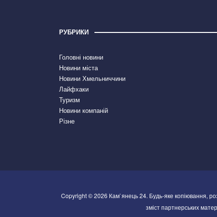
РУБРИКИ
Головні новини
Новини міста
Новини Хмельниччини
Лайфхаки
Туризм
Новини компаній
Різне
Copyright © 2026 Кам`янець 24. Будь-яке копіювання, р
зміст партнерських матері