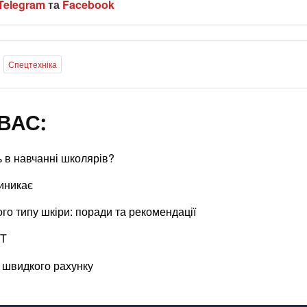
Telegram
та
Facebook
Спецтехніка
ВАС:
ь в навчанні школярів?
виникає
го типу шкіри: поради та рекомендації
IT
и швидкого рахунку