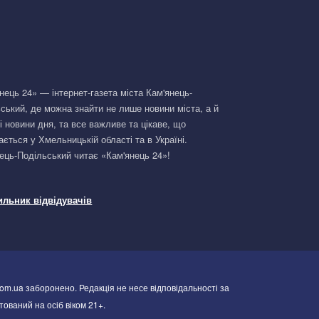
нець 24» — інтернет-газета міста Кам'янець-
ський, де можна знайти не лише новини міста, а й
і новини дня, та все важливе та цікаве, що
ається у Хмельницькій області та в Україні.
ець-Подільський читає «Кам'янець 24»!
om.ua заборонено. Редакція не несе відповідальності за
тований на осіб віком 21+.