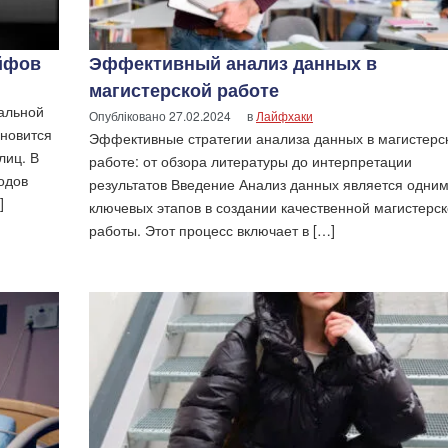
ейфов
Эффективный анализ данных в
магистерской работе
альной
Опубліковано
27.02.2024
в
Лайфхаки
ановится
Эффективные стратегии анализа данных в магистерс
лиц. В
работе: от обзора литературы до интерпретации
одов
результатов Введение Анализ данных является одним
]
ключевых этапов в создании качественной магистерс
работы. Этот процесс включает в […]