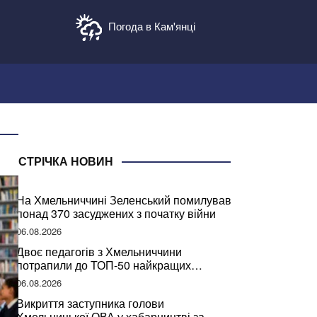
Погода в Кам'янці
СТРІЧКА НОВИН
На Хмельниччині Зеленський помилував
понад 370 засуджених з початку війни
06.08.2026
Двоє педагогів з Хмельниччини
потрапили до ТОП-50 найкращих
учителів України
06.08.2026
Викриття заступника голови
Хмельницької ОВА у хабарництві за