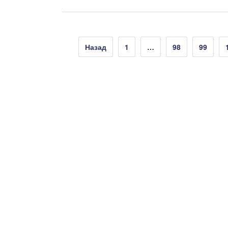
Пагінація
Назад
1
…
98
99
записів