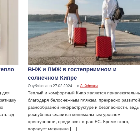
тепло
ВНЖ и ПМЖ в гостеприимном и
солнечном Кипре
Опубліковано
27.02.2024
в
Лайфхаки
д для
Теплый и комфортный Кипр является привлекательн
 затишку
благодаря белоснежным пляжам, прекрасно развитой
їх
разнообразной инфраструктуре и безопасности, ведь
ать від
республика славится минимальным уровнем
преступности, среди всех стран ЕС. Кроме этого,
порадует медицина […]