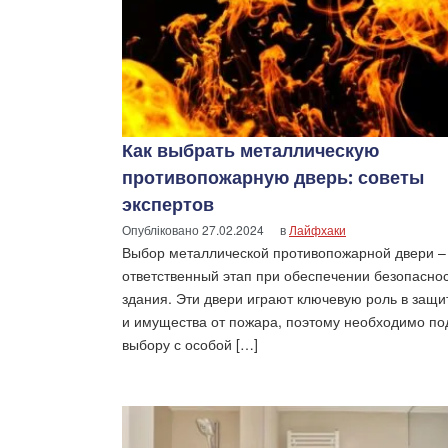
Как выбрать металлическую
противопожарную дверь: советы
экспертов
Опубліковано
27.02.2024
в
Лайфхаки
Выбор металлической противопожарной двери –
ответственный этап при обеспечении безопасно
здания. Эти двери играют ключевую роль в защ
и имущества от пожара, поэтому необходимо по
выбору с особой […]