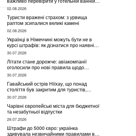
важливо перевірити у готельній ванній
за словами досвідченої мандрівниці
02.08.2026
Туристи вражені страхом: з урвища
раптом зсипалися великі камені
02.08.2026
Українці в Німеччині можуть бути не в
курсі штрафів: як дізнатися про наявні
борги
30.07.2026
Літати стане дорожче: авіакомпанії
оголосили про нові правила щодо
вибору місць
30.07.2026
Гавайський острів Ніїхау, що понад
століття був закритим для туристів,
починає приймати перших відвідувачів
30.07.2026
Чарівні європейські міста для бюджетної
та незабутньої відпустки
29.07.2026
Штрафи до 5000 євро: українка
здивувала незвичайними правилами в