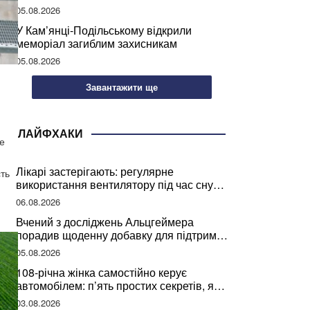
05.08.2026
У Кам’янці-Подільському відкрили
меморіал загиблим захисникам
05.08.2026
Завантажити ще
ЛАЙФХАКИ
е
Лікарі застерігають: регулярне
сть
використання вентилятору під час сну
може негативно вплинути на ваше
06.08.2026
здоров’я
Вчений з досліджень Альцгеймера
порадив щоденну добавку для підтримки
мозкової діяльності
05.08.2026
108-річна жінка самостійно керує
автомобілем: п’ять простих секретів, які
допомогли їй дожити до століття
03.08.2026