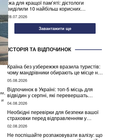
Їжа для кращої пам’яті: дієтологи
виділили 10 найбільш корисних
продуктів
28.07.2026
Завантажити ще
ІСТОРІЯ ТА ВІДПОЧИНОК
Країна без узбережжя вразила туристів:
чому мандрівники обирають це місце на
відпочинок
05.08.2026
Відпочинок в Україні: топ-5 місць для
ым,
відвідин у серпні, які перевершать
 и
закордонні враження
04.08.2026
Необхідні перевірки для безпеки вашої
страховки перед відправленням у
подорож
02.08.2026
Не поспішайте розпаковувати валізу: що