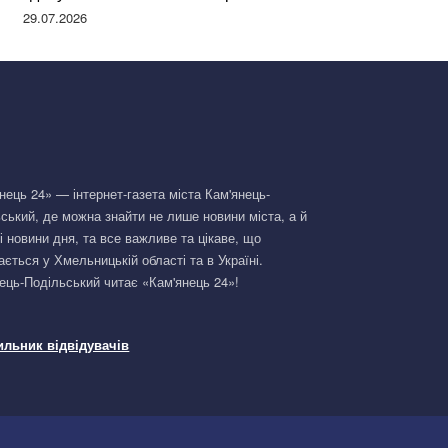
Німеччині та поділилася правдою
29.07.2026
нець 24» — інтернет-газета міста Кам'янець-
ський, де можна знайти не лише новини міста, а й
і новини дня, та все важливе та цікаве, що
ається у Хмельницькій області та в Україні.
ець-Подільський читає «Кам'янець 24»!