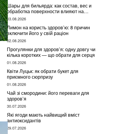
Шары для бильярда: как состав, вес и
обработка поверхности влияют на
динамику игры
03.08.2026
Лимон на користь здоров’ю: 8 причин
включити його у свій раціон
02.08.2026
Прогулянки для здоров’я: одну довгу чи
кілька коротких — що обрати для серця
01.08.2026
Квіти Луцьк: як обрати букет для
приємного сюрпризу
01.08.2026
Чай зі смородини: його переваги для
здоров’я
30.07.2026
Які ягоди мають найвищий вміст
антиоксидантів
29.07.2026