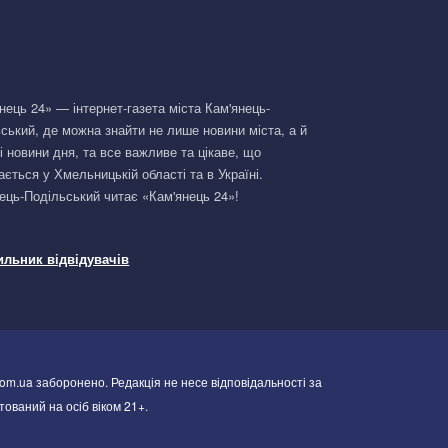
нець 24» — інтернет-газета міста Кам'янець-
ський, де можна знайти не лише новини міста, а й
і новини дня, та все важливе та цікаве, що
ається у Хмельницькій області та в Україні.
ець-Подільський читає «Кам'янець 24»!
om.ua заборонено. Редакція не несе відповідальності за
тований на осіб віком 21+.