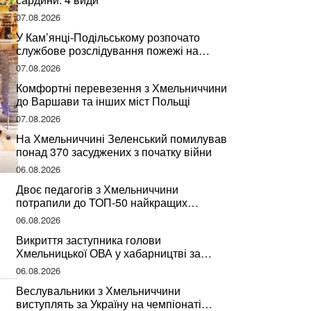
07.08.2026
У Кам’янці-Подільському розпочато
службове розслідування пожежі на
сміттєзвалищі
07.08.2026
Комфортні перевезення з Хмельниччини
до Варшави та інших міст Польщі
07.08.2026
На Хмельниччині Зеленський помилував
понад 370 засуджених з початку війни
06.08.2026
Двоє педагогів з Хмельниччини
потрапили до ТОП-50 найкращих
учителів України
06.08.2026
Викриття заступника голови
Хмельницької ОВА у хабарництві за
підписання контрактів на ремонт доріг
06.08.2026
Веслувальники з Хмельниччини
виступлять за Україну на чемпіонаті