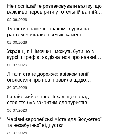
Не поспішайте розпаковувати валізу: що
важливо перевірити у готельній ванній
за словами досвідченої мандрівниці
02.08.2026
Туристи вражені страхом: з урвища
раптом зсипалися великі камені
02.08.2026
Українці в Німеччині можуть бути не в
курсі штрафів: як дізнатися про наявні
борги
30.07.2026
Літати стане дорожче: авіакомпанії
оголосили про нові правила щодо
вибору місць
30.07.2026
Гавайський острів Ніїхау, що понад
століття був закритим для туристів,
починає приймати перших відвідувачів
30.07.2026
я
Чарівні європейські міста для бюджетної
та незабутньої відпустки
29.07.2026