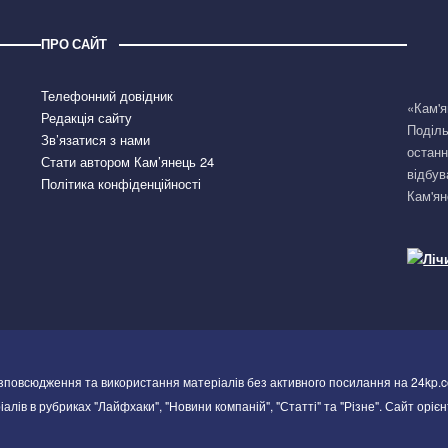
ПРО САЙТ
Телефонний довідник
«Кам'я
Редакція сайту
Поділь
Зв’язатися з нами
останн
Стати автором Кам’янець 24
відбув
Політика конфіденційності
Кам'ян
озповсюдження та використання матеріалів без активного посилання на 24kp.c
алів в рубриках "Лайфхаки", "Новини компаній", "Статті" та "Різне". Сайт орієн