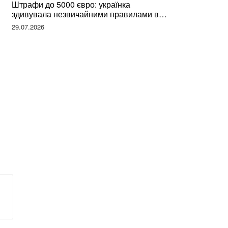
Штрафи до 5000 євро: українка
здивувала незвичайними правилами в
Німеччині та поділилася правдою
29.07.2026