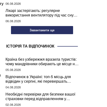
світу
ту
06.08.2026
Лікарі застерігають: регулярне
використання вентилятору під час сну
може негативно вплинути на ваше
06.08.2026
здоров’я
Завантажити ще
ІСТОРІЯ ТА ВІДПОЧИНОК
Країна без узбережжя вразила туристів:
чому мандрівники обирають це місце на
відпочинок
05.08.2026
и
Відпочинок в Україні: топ-5 місць для
відвідин у серпні, які перевершать
закордонні враження
04.08.2026
Необхідні перевірки для безпеки вашої
страховки перед відправленням у
подорож
02.08.2026