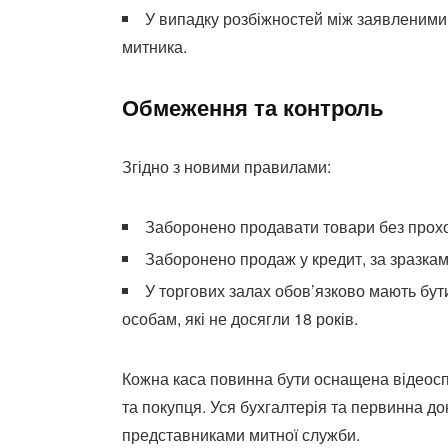
У випадку розбіжностей між заявленими 
митника.
Обмеження та контроль
Згідно з новими правилами:
Заборонено продавати товари без про
Заборонено продаж у кредит, за зразка
У торгових залах обов’язково мають бут
особам, які не досягли 18 років.
Кожна каса повинна бути оснащена відеосп
та покупця. Уся бухгалтерія та первинна д
представниками митної служби.