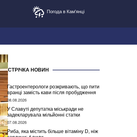
Погода в Кам'янці
СТРІЧКА НОВИН
Гастроентерологи розкривають, що пити
вранці замість кави після пробудження
08.08.2026
У Славуті депутатка міськради не
задекларувала мільйонні статки
07.08.2026
Риба, яка містить більше вітаміну D, ніж
сардини: 4 види