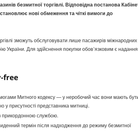
азинів безмитної торгівлі. Відповідна постанова Кабіне
встановлює нові обмеження та чіткі вимоги до
оргівлі зможуть обслуговувати лише пасажирів міжнародних
рію України. Для здійснення покупки обов’язковим є надання
-free
имогами Митного кодексу — у неробочий час вони мають бут
но у присутності представника митниці.
 з прикордонною службою.
триденний термін після надходження до режиму безмитної