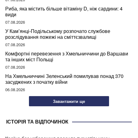
Риба, яка містить більше вітаміну D, ніж сардини: 4
види
07.08.2026
У Кам’янці-Подільському розпочато службове
розслідування пожежі на сміттєзвалищі
07.08.2026
Комфортні перевезення з Хмельниччини до Варшави
та інших міст Польщі
07.08.2026
На Хмельниччині Зеленський помилував понад 370
засуджених з початку війни
06.08.2026
Завантажити ще
ІСТОРІЯ ТА ВІДПОЧИНОК