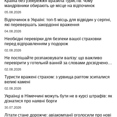
Країна без узбережжя вразила туристів: чому
мандрівники обирають це місце на відпочинок
05.08.2026
Відпочинок в Україні: топ-5 місць для відвідин у серпні,
які перевершать закордонні враження
04.08.2026
Необхідні перевірки для безпеки вашої страховки
перед відправленням у подорож
02.08.2026
Не поспішайте розпаковувати валізу: що важливо
перевірити у готельній ванній за словами досвідченої
мандрівниці
02.08.2026
Туристи вражені страхом: з урвища раптом зсипалися
великі камені
02.08.2026
Українці в Німеччині можуть бути не в курсі штрафів: як
дізнатися про наявні борги
30.07.2026
Літати стане дорожче: авіакомпанії оголосили про нові