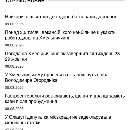
СТРІЧКА НОВИН
Найкорисніші ягоди для здоров’я: поради дієтологів
09.08.2026
Понад 3,5 тисячі вакансій: кого найбільше шукають
роботодавці на Хмельниччині
08.08.2026
Погода на Хмельниччині: як завершиться тиждень 28-
29 жовтня
08.08.2026
У Хмельницькому провели в останню путь воїна
Володимира Огородніка
08.08.2026
Гастроентерологи розкривають, що пити вранці замість
кави після пробудження
08.08.2026
У Славуті депутатка міськради не задекларувала
мільйонні статки
07.08.2026