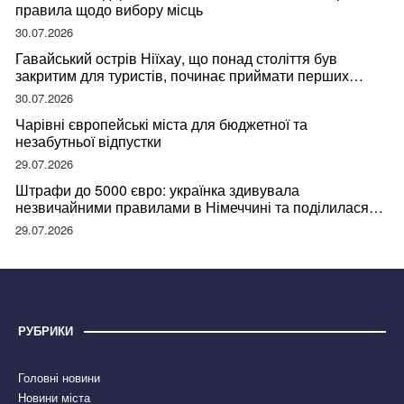
правила щодо вибору місць
30.07.2026
Гавайський острів Ніїхау, що понад століття був
закритим для туристів, починає приймати перших
відвідувачів
30.07.2026
Чарівні європейські міста для бюджетної та
незабутньої відпустки
29.07.2026
Штрафи до 5000 євро: українка здивувала
незвичайними правилами в Німеччині та поділилася
правдою
29.07.2026
РУБРИКИ
Головні новини
Новини міста