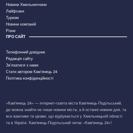
Новини Хмельниччини
Лайфхаки
Туризм
Новини компаній
Різне
ПРО САЙТ
Телефонний довідник
Редакція сайту
Зв’язатися з нами
Стати автором Кам’янець 24
Політика конфіденційності
«Кам'янець 24» — інтернет-газета міста Кам'янець-Подільський,
де можна знайти не лише новини міста, а й останні новини дня, та
все важливе та цікаве, що відбувається у Хмельницькій області
та в Україні. Кам'янець-Подільський читає «Кам'янець 24»!