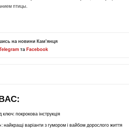
анием птицы.
шись на новини Кам'янця
Telegram
та
Facebook
ВАС:
 ключ: покрокова інструкція
: найкращі варіанти з гумором і вайбом дорослого життя