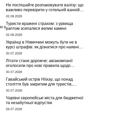
Не поспішайте розпаковувати валізу: що
важливо перевірити у готельній ванній
за словами досвідченої мандрівниці
02.08.2026
Туристи вражені страхом: з урвища
ом в
раптом зсипалися великі камені
02.08.2026
Українці в Німеччині можуть бути не в
курсі штрафів: як дізнатися про наявні
борги
30.07.2026
Літати стане дорожче: авіакомпанії
оголосили про нові правила щодо
вибору місць
30.07.2026
Гавайський острів Ніїхау, що понад
століття був закритим для туристів,
починає приймати перших відвідувачів
30.07.2026
Чарівні європейські міста для бюджетної
та незабутньої відпустки
29.07.2026