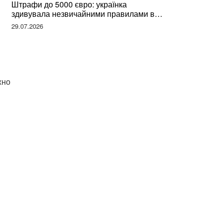
Штрафи до 5000 євро: українка
здивувала незвичайними правилами в
Німеччині та поділилася правдою
29.07.2026
жно