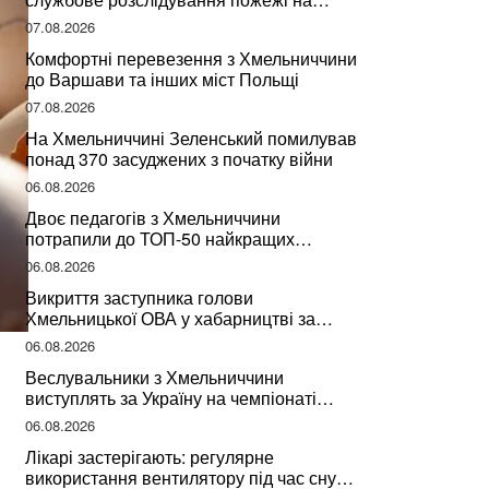
сміттєзвалищі
07.08.2026
Комфортні перевезення з Хмельниччини
до Варшави та інших міст Польщі
07.08.2026
На Хмельниччині Зеленський помилував
понад 370 засуджених з початку війни
06.08.2026
Двоє педагогів з Хмельниччини
потрапили до ТОП-50 найкращих
учителів України
06.08.2026
Викриття заступника голови
Хмельницької ОВА у хабарництві за
підписання контрактів на ремонт доріг
06.08.2026
Веслувальники з Хмельниччини
виступлять за Україну на чемпіонаті
світу
06.08.2026
Лікарі застерігають: регулярне
використання вентилятору під час сну