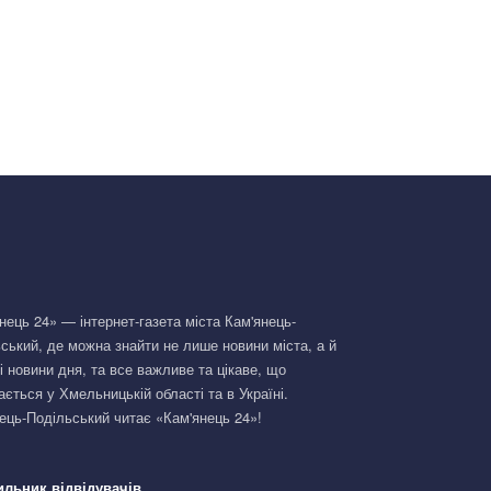
нець 24» — інтернет-газета міста Кам'янець-
ський, де можна знайти не лише новини міста, а й
і новини дня, та все важливе та цікаве, що
ається у Хмельницькій області та в Україні.
ець-Подільський читає «Кам'янець 24»!