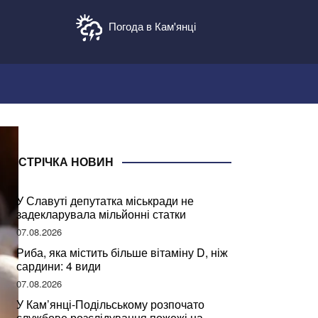
Погода в Кам'янці
СТРІЧКА НОВИН
У Славуті депутатка міськради не
задекларувала мільйонні статки
07.08.2026
Риба, яка містить більше вітаміну D, ніж
сардини: 4 види
07.08.2026
У Кам’янці-Подільському розпочато
службове розслідування пожежі на