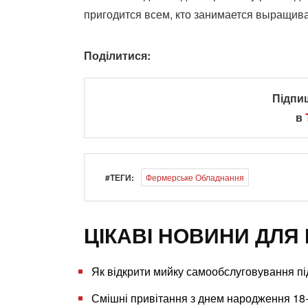
пригодится всем, кто занимается выращив
Поділитися:
Підпи
в
#ТЕГИ:
Фермерське Обладнання
ЦІКАВІ НОВИНИ ДЛЯ 
Як відкрити мийку самообслуговування під
Смішні привітання з днем народження 18+