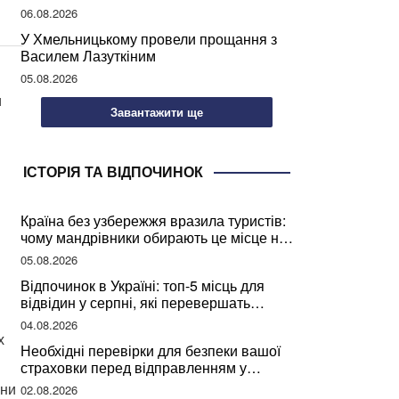
може негативно вплинути на ваше
06.08.2026
здоров’я
У Хмельницькому провели прощання з
Василем Лазуткіним
05.08.2026
и
Завантажити ще
ІСТОРІЯ ТА ВІДПОЧИНОК
Країна без узбережжя вразила туристів:
чому мандрівники обирають це місце на
відпочинок
05.08.2026
Відпочинок в Україні: топ-5 місць для
відвідин у серпні, які перевершать
закордонні враження
04.08.2026
х
Необхідні перевірки для безпеки вашої
страховки перед відправленням у
подорож
они
02.08.2026