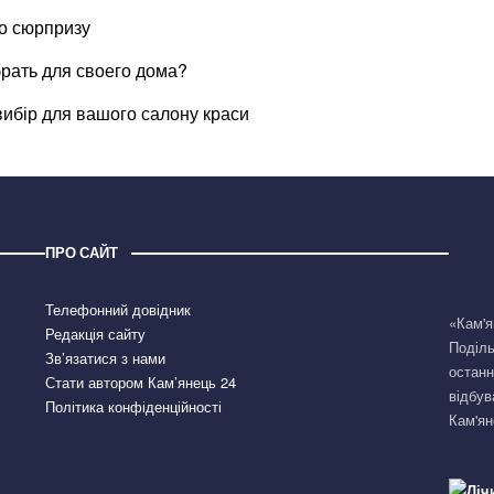
го сюрпризу
рать для своего дома?
вибір для вашого салону краси
ПРО САЙТ
Телефонний довідник
«Кам'я
Редакція сайту
Поділь
Зв’язатися з нами
останн
Стати автором Кам’янець 24
відбув
Політика конфіденційності
Кам'ян