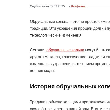
Опубліковано
05.03.2025
в
Лайфхаки
Обручальные кольца – это не просто симво
традиции. Эти украшения прошли долгий пу
технологические изменения.
Сегодня
обручальные кольца
могут быть са
другого металла, классические гладкие и 
изменялись украшения с течением времени
веяния моды.
История обручальных кол
Традиция обмена кольцами при заключении
около 3 тысяч лет до нашей эры. Египтяне 