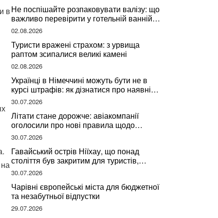
Не поспішайте розпаковувати валізу: що
и в
важливо перевірити у готельній ванній
за словами досвідченої мандрівниці
02.08.2026
Туристи вражені страхом: з урвища
раптом зсипалися великі камені
02.08.2026
Українці в Німеччині можуть бути не в
курсі штрафів: як дізнатися про наявні
борги
30.07.2026
ых
Літати стане дорожче: авіакомпанії
оголосили про нові правила щодо
вибору місць
30.07.2026
а.
Гавайський острів Ніїхау, що понад
століття був закритим для туристів,
 на
починає приймати перших відвідувачів
30.07.2026
Чарівні європейські міста для бюджетної
та незабутньої відпустки
29.07.2026