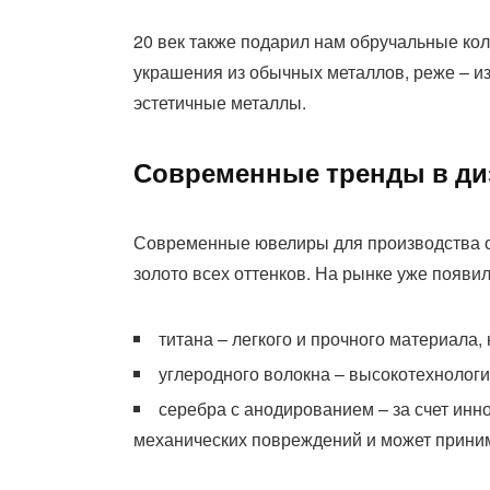
20 век также подарил нам обручальные кол
украшения из обычных металлов, реже – из
эстетичные металлы.
Современные тренды в ди
Современные ювелиры для производства о
золото всех оттенков. На рынке уже появил
титана – легкого и прочного материала,
углеродного волокна – высокотехнологи
серебра с анодированием – за счет ин
механических повреждений и может приним