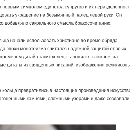
ло первым символом единства супругов и их неразделенност
адевать украшение на безымянный палец левой руки. Он
ько добавляло сакрального смысла бракосочетанию.
льца начали использовать христиане во время обряда
 до эпохи монотеизма считался надежной защитой от злых
 временем дизайн таких колец становился сложнее, на
ые цитаты из священных писаний, изображения религиозн
е кольца превратились в настоящие произведения искусств
агоценными камнями, сложными узорами и даже создавали