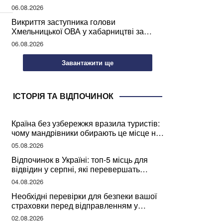
учителів України
06.08.2026
Викриття заступника голови
Хмельницької ОВА у хабарництві за
підписання контрактів на ремонт доріг
06.08.2026
Завантажити ще
ІСТОРІЯ ТА ВІДПОЧИНОК
Країна без узбережжя вразила туристів:
чому мандрівники обирають це місце на
відпочинок
05.08.2026
Відпочинок в Україні: топ-5 місць для
відвідин у серпні, які перевершать
закордонні враження
04.08.2026
Необхідні перевірки для безпеки вашої
страховки перед відправленням у
подорож
02.08.2026