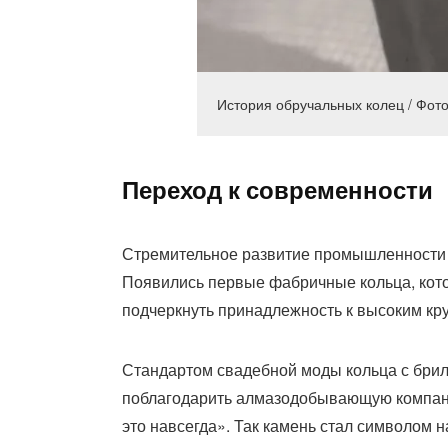
История обручальных колец / Фото:
Переход к современности
Стремительное развитие промышленности в
Появились первые фабричные кольца, кот
подчеркнуть принадлежность к высоким кру
Стандартом свадебной моды кольца с брилл
поблагодарить алмазодобывающую компанию
это навсегда». Так камень стал символом 