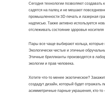
Сегодня технологии позволяют создавать к
садятся на палец и не мешают повседневн
промышленности 3D-печать и лазерная гра
надписью. Также активно используется нов
отслеживать состояние здоровья носителя
Пары все чаще выбирают кольца, которые н
Экологически чистые и этичные обручальны
Этичные бриллианты производятся в лабор
экологии и прав человека.
Хотите что-то менее экзотическое? Закажи
создадут дизайн, который будет отражать л
асимметричные парные украшения, кто-то –