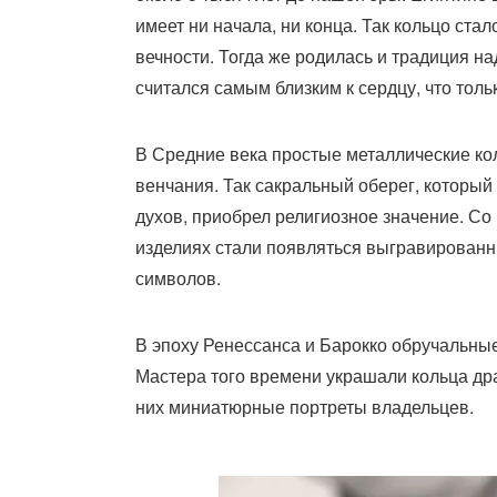
имеет ни начала, ни конца. Так кольцо ста
вечности. Тогда же родилась и традиция н
считался самым близким к сердцу, что тол
В Средние века простые металлические ко
венчания. Так сакральный оберег, который
духов, приобрел религиозное значение. Со
изделиях стали появляться выгравированн
символов.
В эпоху Ренессанса и Барокко обручальны
Мастера того времени украшали кольца др
них миниатюрные портреты владельцев.