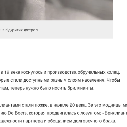
 з відкритих джерел
 19 веке коснулось и производства обручальных колец.
орые стали доступными разным слоям населения. Чтобы
гам, теперь нужно было носить бриллианты.
иантами стали позже, в начале 20 века. За это модницы м
 De Beers, которая продвигалась с лозунгом: «Бриллиант
надежности партнера и обещанием долговечного брака.