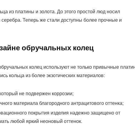
ьца из платины и золота. До этого простой люд носил
 серебра. Теперь же стали доступны более прочные и
зайне обручальных колец
бручальных колец используют не только привычные платин
ись кольца из более экзотических материалов:
 который не подвержен коррозии;
чного материала благородного антрацитового оттенка;
новационного покрытия изделия надежно защищено от
ать любой яркий неоновый оттенок.