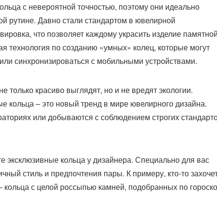
ольца с невероятной точностью, поэтому они идеально
ой рутине. Давно стали стандартом в ювелирной
вировка, что позволяет каждому украсить изделие памятно
ая технология по созданию «умных» колец, которые могут
 или синхронизироваться с мобильными устройствами.
е только красиво выглядят, но и не вредят экологии.
е кольца – это новый тренд в мире ювелирного дизайна.
аториях или добываются с соблюдением строгих стандарт
те эксклюзивные кольца у дизайнера. Специально для вас
ичный стиль и предпочтения пары. К примеру, кто-то захоче
 кольца с целой россыпью камней, подобранных по гороско