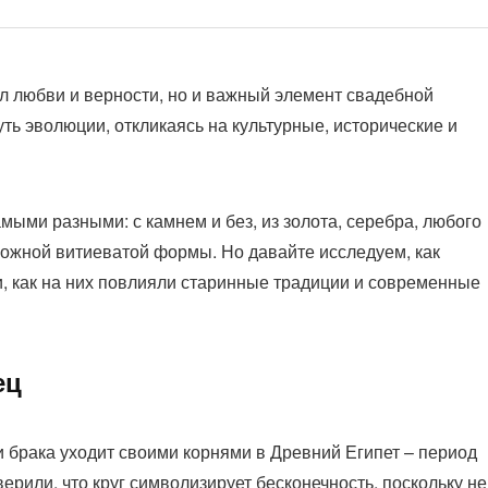
л любви и верности, но и важный элемент свадебной
ть эволюции, откликаясь на культурные, исторические и
мыми разными: с камнем и без, из золота, серебра, любого
сложной витиеватой формы. Но давайте исследуем, как
, как на них повлияли старинные традиции и современные
ец
 брака уходит своими корнями в Древний Египет – период
верили, что круг символизирует бесконечность, поскольку не