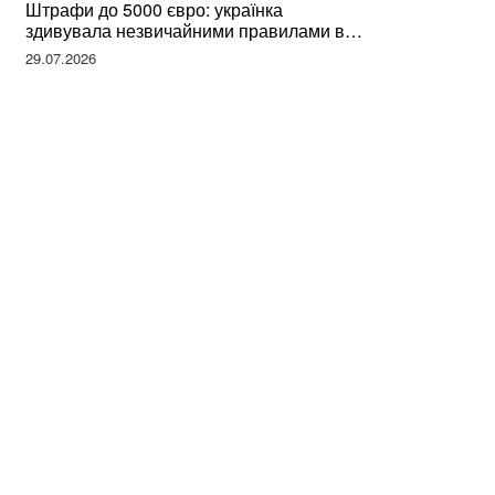
Штрафи до 5000 євро: українка
здивувала незвичайними правилами в
Німеччині та поділилася правдою
29.07.2026