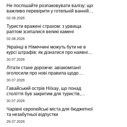
Не поспішайте розпаковувати валізу: що
важливо перевірити у готельній ванній
за словами досвідченої мандрівниці
02.08.2026
Туристи вражені страхом: з урвища
раптом зсипалися великі камені
02.08.2026
Українці в Німеччині можуть бути не в
курсі штрафів: як дізнатися про наявні
борги
30.07.2026
Літати стане дорожче: авіакомпанії
оголосили про нові правила щодо
вибору місць
30.07.2026
Гавайський острів Ніїхау, що понад
століття був закритим для туристів,
починає приймати перших відвідувачів
30.07.2026
Чарівні європейські міста для бюджетної
та незабутньої відпустки
29.07.2026