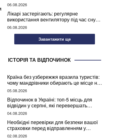
світу
06.08.2026
м
Лікарі застерігають: регулярне
використання вентилятору під час сну
може негативно вплинути на ваше
06.08.2026
здоров’я
Завантажити ще
ІСТОРІЯ ТА ВІДПОЧИНОК
Країна без узбережжя вразила туристів:
чому мандрівники обирають це місце на
відпочинок
05.08.2026
Відпочинок в Україні: топ-5 місць для
відвідин у серпні, які перевершать
закордонні враження
04.08.2026
Необхідні перевірки для безпеки вашої
страховки перед відправленням у
подорож
02.08.2026