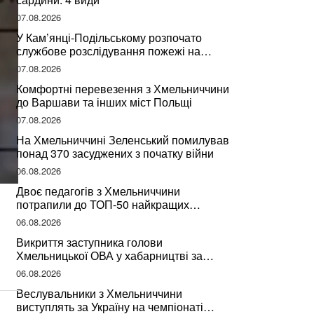
07.08.2026
У Кам’янці-Подільському розпочато
службове розслідування пожежі на
сміттєзвалищі
07.08.2026
Комфортні перевезення з Хмельниччини
до Варшави та інших міст Польщі
07.08.2026
На Хмельниччині Зеленський помилував
понад 370 засуджених з початку війни
06.08.2026
Двоє педагогів з Хмельниччини
потрапили до ТОП-50 найкращих
учителів України
06.08.2026
Викриття заступника голови
Хмельницької ОВА у хабарництві за
підписання контрактів на ремонт доріг
06.08.2026
Веслувальники з Хмельниччини
виступлять за Україну на чемпіонаті