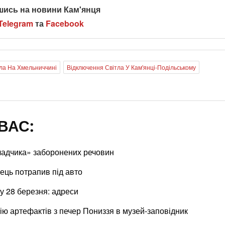
шись на новини Кам'янця
Telegram
та
Facebook
ла На Хмельниччині
Відключення Світла У Кам'янці-Подільському
ВАС:
кладчика» заборонених речовин
ець потрапив під авто
у 28 березня: адреси
ію артефактів з печер Пониззя в музей-заповідник