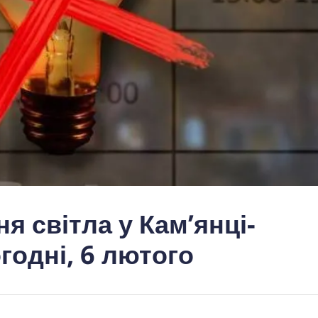
я світла у Кам’янці-
годні, 6 лютого