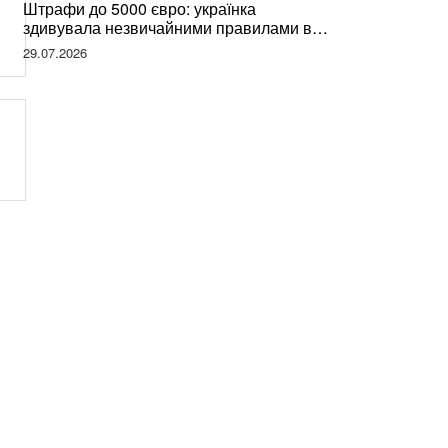
Штрафи до 5000 євро: українка
здивувала незвичайними правилами в
Німеччині та поділилася правдою
29.07.2026