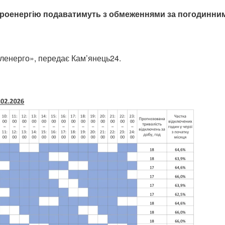
ктроенергію подаватимуть з обмеженнями за погодинни
ленерго», передає Кам’янець24.