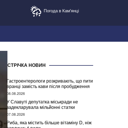
Погода в Кам'янці
СТРІЧКА НОВИН
Гастроентерологи розкривають, що пити
вранці замість кави після пробудження
08.08.2026
У Славуті депутатка міськради не
задекларувала мільйонні статки
07.08.2026
Риба, яка містить більше вітаміну D, ніж
сардини: 4 види