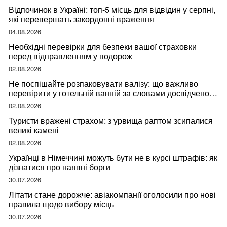
Відпочинок в Україні: топ-5 місць для відвідин у серпні,
які перевершать закордонні враження
04.08.2026
Необхідні перевірки для безпеки вашої страховки
перед відправленням у подорож
02.08.2026
Не поспішайте розпаковувати валізу: що важливо
перевірити у готельній ванній за словами досвідченої
мандрівниці
02.08.2026
Туристи вражені страхом: з урвища раптом зсипалися
великі камені
02.08.2026
Українці в Німеччині можуть бути не в курсі штрафів: як
дізнатися про наявні борги
30.07.2026
Літати стане дорожче: авіакомпанії оголосили про нові
правила щодо вибору місць
30.07.2026