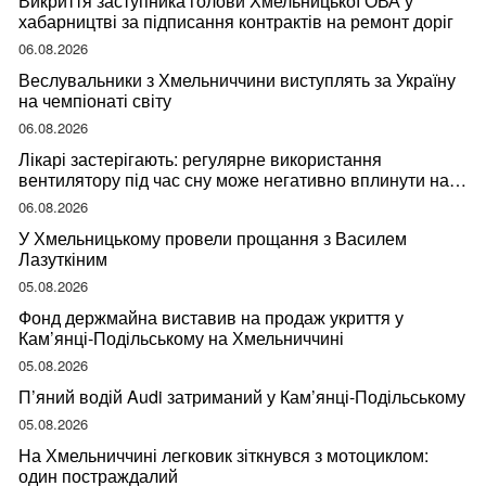
Викриття заступника голови Хмельницької ОВА у
хабарництві за підписання контрактів на ремонт доріг
06.08.2026
Веслувальники з Хмельниччини виступлять за Україну
на чемпіонаті світу
06.08.2026
Лікарі застерігають: регулярне використання
вентилятору під час сну може негативно вплинути на
ваше здоров’я
06.08.2026
У Хмельницькому провели прощання з Василем
Лазуткіним
05.08.2026
Фонд держмайна виставив на продаж укриття у
Кам’янці-Подільському на Хмельниччині
05.08.2026
П’яний водій Audi затриманий у Кам’янці-Подільському
05.08.2026
На Хмельниччині легковик зіткнувся з мотоциклом:
один постраждалий