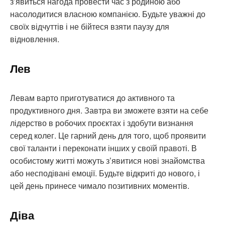
з’явиться нагода провести час з родиною або
насолодитися власною компанією. Будьте уважні до
своїх відчуттів і не бійтеся взяти паузу для
відновлення.
Лев
Левам варто приготуватися до активного та
продуктивного дня. Завтра ви зможете взяти на себе
лідерство в робочих проєктах і здобути визнання
серед колег. Це гарний день для того, щоб проявити
свої таланти і переконати інших у своїй правоті. В
особистому житті можуть з’явитися нові знайомства
або несподівані емоції. Будьте відкриті до нового, і
цей день принесе чимало позитивних моментів.
Діва