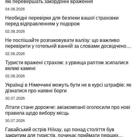
які перевершать закордонні враження
04.08.2026
Необхідні перевірки для безпеки вашої страховки
перед відправленням у подорож
02.08.2026
Не поспішайте розпаковувати валізу: що важливо
перевірити у готельній ванній за словами досвідченої
мандрівниці
02.08.2026
Туристи вражені страхом: з урвища раптом зсипалися
великі камені
02.08.2026
Українці в Німеччині можуть бути не в курсі штрафів: як
дізнатися про наявні борги
30.07.2026
Літати стане дорожче: авіакомпанії оголосили про нові
правила щодо вибору місць
30.07.2026
Гавайський острів Ніїхау, що понад століття був
закритим для туристів, починає приймати перших