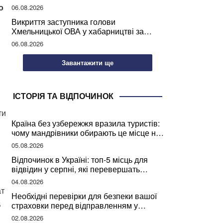
учителів України
о
06.08.2026
Викриття заступника голови
Хмельницької ОВА у хабарництві за
підписання контрактів на ремонт доріг
06.08.2026
Завантажити ще
ІСТОРІЯ ТА ВІДПОЧИНОК
ти
Країна без узбережжя вразила туристів:
чому мандрівники обирають це місце на
відпочинок
05.08.2026
Відпочинок в Україні: топ-5 місць для
відвідин у серпні, які перевершать
закордонні враження
04.08.2026
ат
Необхідні перевірки для безпеки вашої
В
страховки перед відправленням у
подорож
02.08.2026