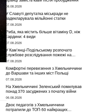
08.08.2026
У Славуті депутатка міськради не
задекларувала мільйонні статки
07.08.2026
Риба, яка містить більше вітаміну D, ніж
сардини: 4 види
07.08.2026
У Кам’янці-Подільському розпочато
службове розслідування пожежі на
сміттєзвалищі
07.08.2026
Комфортні перевезення з Хмельниччини
до Варшави та інших міст Польщі
07.08.2026
На Хмельниччині Зеленський помилував
понад 370 засуджених з початку війни
06.08.2026
Двоє педагогів з Хмельниччини
потрапили до ТОП-50 найкращих