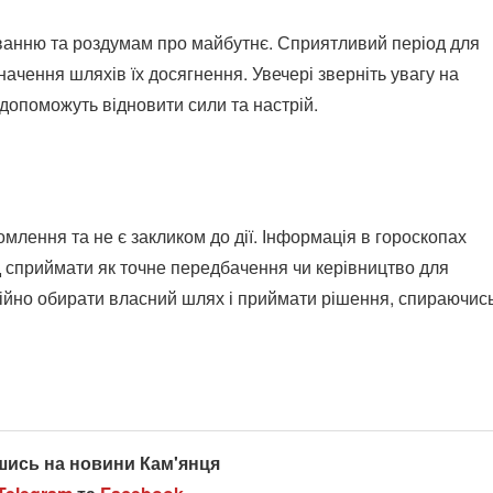
ванню та роздумам про майбутнє. Сприятливий період для
ачення шляхів їх досягнення. Увечері зверніть увагу на
допоможуть відновити сили та настрій.
лення та не є закликом до дії. Інформація в гороскопах
лід сприймати як точне передбачення чи керівництво для
ійно обирати власний шлях і приймати рішення, спираючис
шись на новини Кам'янця