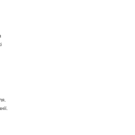
я
і
ля.
нії.