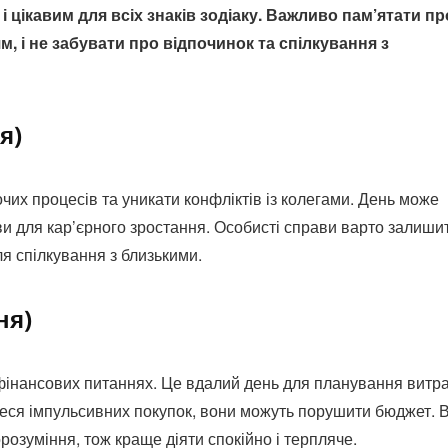
 цікавим для всіх знаків зодіаку. Важливо пам’ятати пр
, і не забувати про відпочинок та спілкування з
я)
их процесів та уникати конфліктів із колегами. День може
иви для кар’єрного зростання. Особисті справи варто залиши
для спілкування з близькими.
ня)
фінансових питаннях. Це вдалий день для планування витр
теся імпульсивних покупок, вони можуть порушити бюджет. 
озуміння, тож краще діяти спокійно і терпляче.