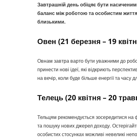
Завтрашній день обіцяє бути насиченим і
баланс між роботою та особистим життям
близькими.
Овен (21 березня – 19 квітн
Овнам завтра варто бути уважними до робоч
принести нові ідеї, які відкриють перспект
на вечір, коли буде більше енергії та часу 
Телець (20 квітня – 20 трав
Тельцям рекомендується зосередитися на 
та пошуку нових джерел доходу. Остерігай
особистих стосунках можливі невеликі непор