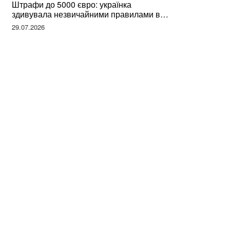
Штрафи до 5000 євро: українка
здивувала незвичайними правилами в
Німеччині та поділилася правдою
29.07.2026