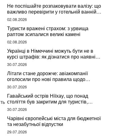
Не поспішайте розпаковувати валізу: що
важливо перевірити у готельній ванній
за словами досвідченої мандрівниці
02.08.2026
Туристи вражені страхом: з урвища
раптом зсипалися великі камені
02.08.2026
Українці в Німеччині можуть бути не в
курсі штрафів: як дізнатися про наявні
борги
30.07.2026
Літати стане дорожче: авіакомпанії
оголосили про нові правила щодо
вибору місць
30.07.2026
Гавайський острів Ніїхау, що понад
століття був закритим для туристів,
іть
починає приймати перших відвідувачів
30.07.2026
Чарівні європейські міста для бюджетної
та незабутньої відпустки
29.07.2026