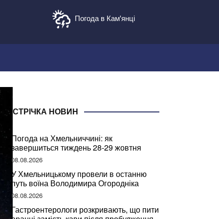
Погода в Кам'янці
СТРІЧКА НОВИН
Погода на Хмельниччині: як
завершиться тиждень 28-29 жовтня
08.08.2026
У Хмельницькому провели в останню
путь воїна Володимира Огородніка
08.08.2026
Гастроентерологи розкривають, що пити
вранці замість кави після пробудження