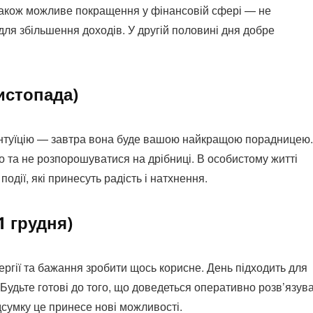
Також можливе покращення у фінансовій сфері — не
для збільшення доходів. У другій половині дня добре
истопада)
інтуїцію — завтра вона буде вашою найкращою порадницею.
 та не розпорошуватися на дрібниці. В особистому житті
одії, які принесуть радість і натхнення.
1 грудня)
ергії та бажання зробити щось корисне. День підходить для
 Будьте готові до того, що доведеться оперативно розв’язув
дсумку це принесе нові можливості.