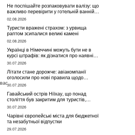
Не поспішайте розпаковувати валізу: що
важливо перевірити у готельній ванній
за словами досвідченої мандрівниці
02.08.2026
Туристи вражені страхом: з урвища
раптом зсипалися великі камені
02.08.2026
Українці в Німеччині можуть бути не в
курсі штрафів: як дізнатися про наявні
борги
30.07.2026
Літати стане дорожче: авіакомпанії
оголосили про нові правила щодо
 вас
вибору місць
30.07.2026
Гавайський острів Ніїхау, що понад
століття був закритим для туристів,
починає приймати перших відвідувачів
30.07.2026
Чарівні європейські міста для бюджетної
та незабутньої відпустки
29.07.2026