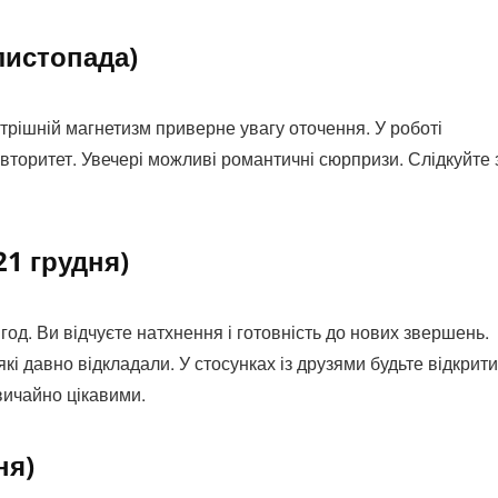
листопада)
утрішній магнетизм приверне увагу оточення. У роботі
вторитет. Увечері можливі романтичні сюрпризи. Слідкуйте 
21 грудня)
од. Ви відчуєте натхнення і готовність до нових звершень.
які давно відкладали. У стосунках із друзями будьте відкрит
вичайно цікавими.
ня)