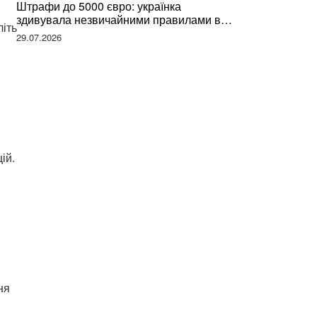
Штрафи до 5000 євро: українка
здивувала незвичайними правилами в
літь
Німеччині та поділилася правдою
29.07.2026
ій.
ня