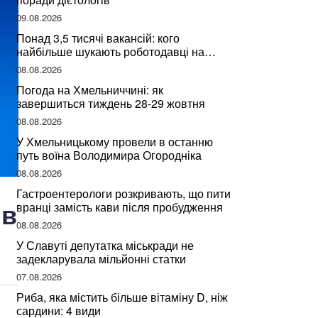
09.08.2026
Понад 3,5 тисячі вакансій: кого
найбільше шукають роботодавці на
Хмельниччині
08.08.2026
Погода на Хмельниччині: як
завершиться тиждень 28-29 жовтня
08.08.2026
У Хмельницькому провели в останню
путь воїна Володимира Огородніка
08.08.2026
Гастроентерологи розкривають, що пити
ів
вранці замість кави після пробудження
08.08.2026
У Славуті депутатка міськради не
задекларувала мільйонні статки
07.08.2026
Риба, яка містить більше вітаміну D, ніж
сардини: 4 види