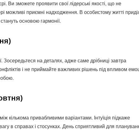
рі. Ви зможете проявити свої лідерські якості, що не
рі можливі приємні надходження. В особистому житті приді
 стануть основою гармонії.
ня)
ї. Зосередьтеся на деталях, адже саме дрібниці завтра
нфліктів і не приймайте важливих рішень під впливом емоц
собою.
овтня)
іж кількома привабливими варіантами. Інтуїція підкаже
вагу в справах і стосунках. День сприятливий для плануван