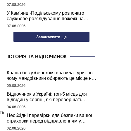
07.08.2026
У Кам’янці-Подільському розпочато
службове розслідування пожежі на
сміттєзвалищі
07.08.2026
Завантажити ще
ІСТОРІЯ ТА ВІДПОЧИНОК
Країна без узбережжя вразила туристів:
чому мандрівники обирають це місце на
відпочинок
05.08.2026
Відпочинок в Україні: топ-5 місць для
відвідин у серпні, які перевершать
закордонні враження
04.08.2026
ть
Необхідні перевірки для безпеки вашої
страховки перед відправленням у
подорож
02.08.2026