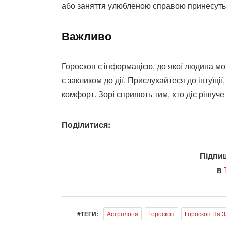
або заняття улюбленою справою принесуть
Важливо
Гороскоп є інформацією, до якої людина мо
є закликом до дії. Прислухайтеся до інтуїці
комфорт. Зорі сприяють тим, хто діє рішуче
Поділитися:
Підпи
в
#ТЕГИ:
Астрологія
Гороскоп
Гороскоп На 