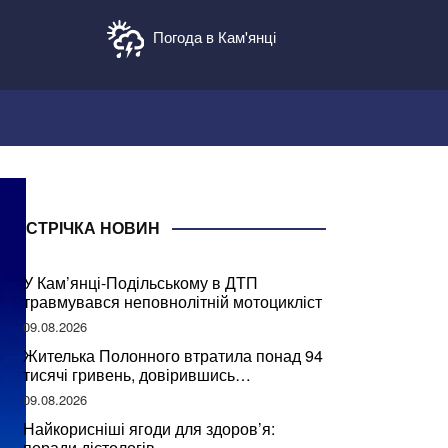
Погода в Кам'янці
СТРІЧКА НОВИН
У Кам’янці-Подільському в ДТП
травмувався неповнолітній мотоцикліст
09.08.2026
Жителька Полонного втратила понад 94
тисячі гривень, довірившись
псевдобанкіру
09.08.2026
Найкорисніші ягоди для здоров’я:
поради дієтологів