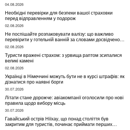
04.08.2026
Необхідні перевірки для безпеки вашої страховки
перед відправленням у подорож
02.08.2026
Не поспішайте розпаковувати валізу: що важливо
перевірити у готельній ванній за словами досвідченої
мандрівниці
02.08.2026
Туристи вражені страхом: з урвища раптом зсипалися
великі камені
02.08.2026
Українці в Німеччині можуть бути не в курсі штрафів: як
дізнатися про наявні борги
30.07.2026
Літати стане дорожче: авіакомпанії оголосили про нові
правила щодо вибору місць
30.07.2026
Гавайський острів Ніїхау, що понад століття був
закритим для туристів, починає приймати перших
відвідувачів