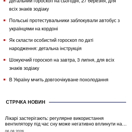
Детальний гороскоп на сьогодні, 27 березня, для
всіх знаків зодіаку
Польські протестувальники заблокували автобус з
українцями на кордоні
Як скласти особистий гороскоп по даті
народження: детальна інструкція
Шокуючий гороскоп на завтра, 3 липня, для всіх
знаків зодіаку
В Україну мчить довгоочікуване похолодання
СТРІЧКА НОВИН
Лікарі застерігають: регулярне використання
вентилятору під час сну може негативно вплинути на
ваше здоров’я
06.08.2026