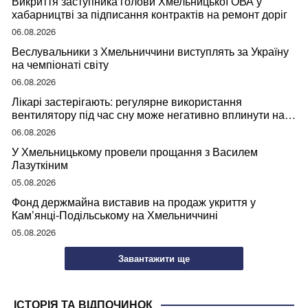
Викриття заступника голови Хмельницької ОВА у
хабарництві за підписання контрактів на ремонт доріг
06.08.2026
Веслувальники з Хмельниччини виступлять за Україну
на чемпіонаті світу
06.08.2026
Лікарі застерігають: регулярне використання
вентилятору під час сну може негативно вплинути на
ваше здоров’я
06.08.2026
У Хмельницькому провели прощання з Василем
Лазуткіним
05.08.2026
Фонд держмайна виставив на продаж укриття у
Кам’янці-Подільському на Хмельниччині
05.08.2026
Завантажити ще
ІСТОРІЯ ТА ВІДПОЧИНОК