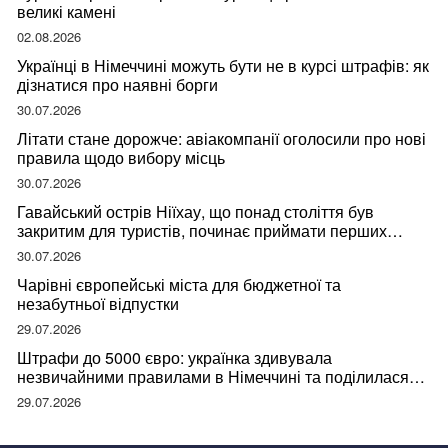
великі камені
02.08.2026
Українці в Німеччині можуть бути не в курсі штрафів: як
дізнатися про наявні борги
30.07.2026
Літати стане дорожче: авіакомпанії оголосили про нові
правила щодо вибору місць
30.07.2026
Гавайський острів Ніїхау, що понад століття був
закритим для туристів, починає приймати перших
відвідувачів
30.07.2026
Чарівні європейські міста для бюджетної та
незабутньої відпустки
29.07.2026
Штрафи до 5000 євро: українка здивувала
незвичайними правилами в Німеччині та поділилася
правдою
29.07.2026