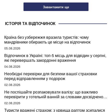
Завантажити ще
ІСТОРІЯ ТА ВІДПОЧИНОК
Країна без узбережжя вразила туристів: чому
мандрівники обирають це місце на відпочинок
05.08.2026
Відпочинок в Україні: топ-5 місць для відвідин у серпні,
які перевершать закордонні враження
04.08.2026
Необхідні перевірки для безпеки вашої страховки
перед відправленням у подорож
02.08.2026
Не поспішайте розпаковувати валізу: що важливо
перевірити у готельній ванній за словами досвідченої
мандрівниці
02.08.2026
Туристи вражені страхом: з урвища раптом зсипалися