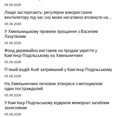
06.08.2026
Лікарі застерігають: регулярне використання
вентилятору під час сну може негативно вплинути на
ваше здоров’я
06.08.2026
У Хмельницькому провели прощання з Василем
Лазуткіним
05.08.2026
Фонд держмайна виставив на продаж укриття у
Кам’янці-Подільському на Хмельниччині
05.08.2026
П’яний водій Audi затриманий у Кам’янці-Подільському
05.08.2026
На Хмельниччині легковик зіткнувся з мотоциклом:
один постраждалий
05.08.2026
У Кам’янці-Подільському відкрили меморіал загиблим
захисникам
05.08.2026