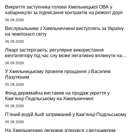
Викриття заступника голови Хмельницької ОВА у
хабарництві за підписання контрактів на ремонт доріг
06.08.2026
Веслувальники з Хмельниччини виступлять за Україну
на чемпіонаті світу
06.08.2026
Лікарі застерігають: регулярне використання
вентилятору під час сну може негативно вплинути на
ваше здоров’я
06.08.2026
У Хмельницькому провели прощання з Василем
Лазуткіним
05.08.2026
Фонд держмайна виставив на продаж укриття у
Кам’янці-Подільському на Хмельниччині
05.08.2026
П’яний водій Audi затриманий у Кам’янці-Подільському
05.08.2026
На Хмельниччині легковик зіткнувся з мотоциклом: