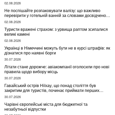
02.08.2026
Не поспішайте розпаковувати валізу: що важливо
перевірити у готельній ванній за словами досвідченої
мандрівниці
02.08.2026
Туристи вражені страхом: з урвища раптом зсипалися
великі камені
02.08.2026
Українці в Німеччині можуть бути не в курсі штрафів: як
дізнатися про наявні борги
30.07.2026
Літати стане дорожче: авіакомпанії оголосили про нові
правила щодо вибору місць
30.07.2026
Гавайський острів Ніїхау, що понад століття був
закритим для туристів, починає приймати перших
відвідувачів
30.07.2026
Чарівні європейські міста для бюджетної та
незабутньої відпустки