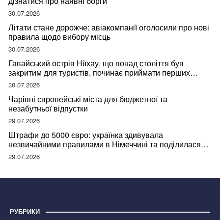
дізнатися про наявні борги
30.07.2026
Літати стане дорожче: авіакомпанії оголосили про нові
правила щодо вибору місць
30.07.2026
Гавайський острів Ніїхау, що понад століття був
закритим для туристів, починає приймати перших
відвідувачів
30.07.2026
Чарівні європейські міста для бюджетної та
незабутньої відпустки
29.07.2026
Штрафи до 5000 євро: українка здивувала
незвичайними правилами в Німеччині та поділилася
правдою
29.07.2026
РУБРИКИ