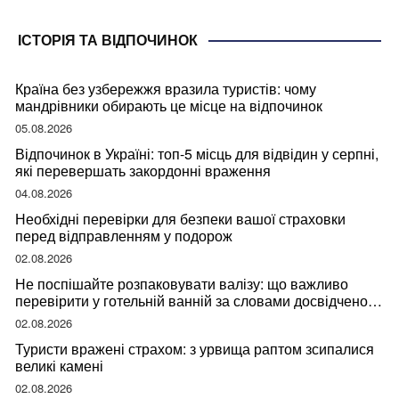
ІСТОРІЯ ТА ВІДПОЧИНОК
Країна без узбережжя вразила туристів: чому
мандрівники обирають це місце на відпочинок
05.08.2026
Відпочинок в Україні: топ-5 місць для відвідин у серпні,
які перевершать закордонні враження
04.08.2026
Необхідні перевірки для безпеки вашої страховки
перед відправленням у подорож
02.08.2026
Не поспішайте розпаковувати валізу: що важливо
перевірити у готельній ванній за словами досвідченої
мандрівниці
02.08.2026
Туристи вражені страхом: з урвища раптом зсипалися
великі камені
02.08.2026