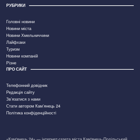
РУБРИКИ
Головні новини
Новини міста
Новини Хмельниччини
Лайфхаки
Туризм
Новини компаній
Різне
ПРО САЙТ
Телефонний довідник
Редакція сайту
Зв’язатися з нами
Стати автором Кам’янець 24
Політика конфіденційності
«Кам'янець 24» — інтернет-газета міста Кам'янець-Подільський,