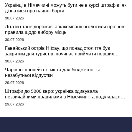
Українці в Німеччині можуть бути не в курсі штрафів: як
дізнатися про наявні борги
30.07.2026
Літати стане дорожче: авіакомпанії оголосили про нові
правила щодо вибору місць
30.07.2026
Гавайський острів Ніїхау, що понад століття був
закритим для туристів, починає приймати перших
відвідувачів
30.07.2026
Чарівні європейські міста для бюджетної та
незабутньої відпустки
29.07.2026
Штрафи до 5000 євро: українка здивувала
незвичайними правилами в Німеччині та поділилася
правдою
29.07.2026