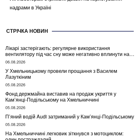
надрами в Україні
СТРІЧКА НОВИН
Лікарі застерігають: регулярне використання
вентилятору під час сну може негативно вплинути на
ваше здоров’я
06.08.2026
У Хмельницькому провели прощання з Василем
Лазуткіним
05.08.2026
Фонд держмайна виставив на продаж укриття у
Кам’янці-Подільському на Хмельниччині
05.08.2026
П’яний водій Audi затриманий у Кам’янці-Подільському
05.08.2026
На Хмельниччині легковик зіткнувся з мотоциклом:
один постраждалий