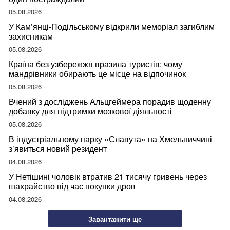
05.08.2026
У Кам’янці-Подільському відкрили меморіал загиблим
захисникам
05.08.2026
Країна без узбережжя вразила туристів: чому
мандрівники обирають це місце на відпочинок
05.08.2026
Вчений з досліджень Альцгеймера порадив щоденну
добавку для підтримки мозкової діяльності
05.08.2026
В індустріальному парку «Славута» на Хмельниччині
з’явиться новий резидент
04.08.2026
У Нетішині чоловік втратив 21 тисячу гривень через
шахрайство під час покупки дров
04.08.2026
Завантажити ще