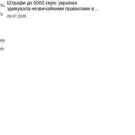
Штрафи до 5000 євро: українка
ть
здивувала незвичайними правилами в
ть
Німеччині та поділилася правдою
29.07.2026
ия
же