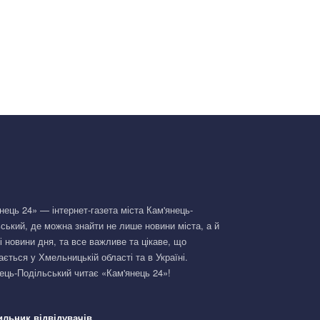
нець 24» — інтернет-газета міста Кам'янець-
ський, де можна знайти не лише новини міста, а й
і новини дня, та все важливе та цікаве, що
ається у Хмельницькій області та в Україні.
ець-Подільський читає «Кам'янець 24»!