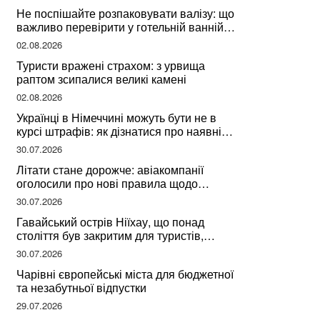
Не поспішайте розпаковувати валізу: що
важливо перевірити у готельній ванній
за словами досвідченої мандрівниці
02.08.2026
Туристи вражені страхом: з урвища
раптом зсипалися великі камені
02.08.2026
Українці в Німеччині можуть бути не в
курсі штрафів: як дізнатися про наявні
борги
30.07.2026
Літати стане дорожче: авіакомпанії
оголосили про нові правила щодо
вибору місць
30.07.2026
Гавайський острів Ніїхау, що понад
століття був закритим для туристів,
починає приймати перших відвідувачів
30.07.2026
Чарівні європейські міста для бюджетної
та незабутньої відпустки
29.07.2026