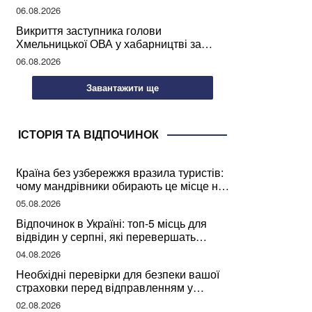
учителів України
06.08.2026
Викриття заступника голови
Хмельницької ОВА у хабарництві за
підписання контрактів на ремонт доріг
06.08.2026
Завантажити ще
ІСТОРІЯ ТА ВІДПОЧИНОК
Країна без узбережжя вразила туристів:
чому мандрівники обирають це місце на
відпочинок
05.08.2026
Відпочинок в Україні: топ-5 місць для
відвідин у серпні, які перевершать
закордонні враження
04.08.2026
Необхідні перевірки для безпеки вашої
страховки перед відправленням у
подорож
02.08.2026