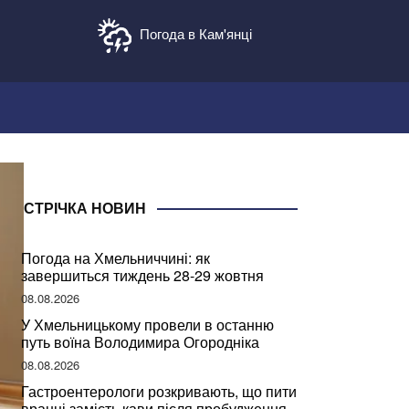
Погода в Кам'янці
СТРІЧКА НОВИН
Погода на Хмельниччині: як
завершиться тиждень 28-29 жовтня
08.08.2026
У Хмельницькому провели в останню
путь воїна Володимира Огородніка
08.08.2026
Гастроентерологи розкривають, що пити
вранці замість кави після пробудження