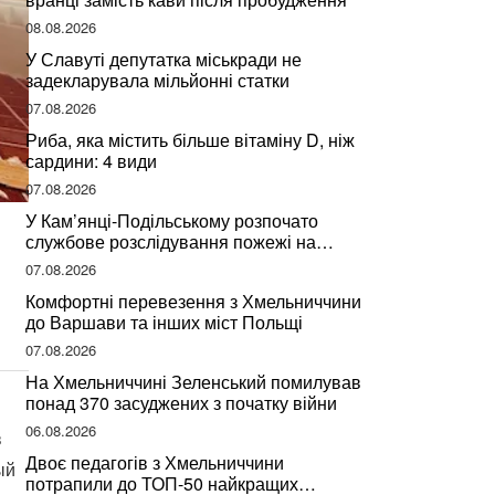
08.08.2026
У Славуті депутатка міськради не
задекларувала мільйонні статки
07.08.2026
Риба, яка містить більше вітаміну D, ніж
сардини: 4 види
07.08.2026
У Кам’янці-Подільському розпочато
службове розслідування пожежі на
сміттєзвалищі
07.08.2026
Комфортні перевезення з Хмельниччини
до Варшави та інших міст Польщі
07.08.2026
На Хмельниччині Зеленський помилував
понад 370 засуджених з початку війни
06.08.2026
в
Двоє педагогів з Хмельниччини
ый
потрапили до ТОП-50 найкращих