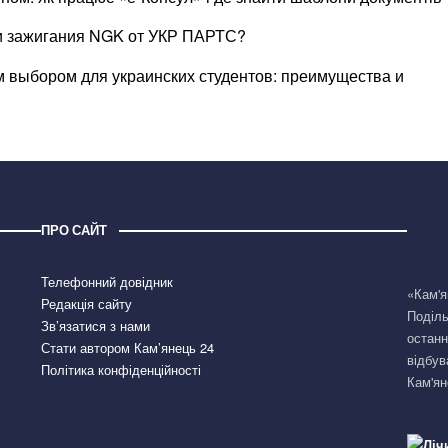
чи зажигания NGK от УКР ПАРТС?
 выбором для украинских студентов: преимущества и
ПРО САЙТ
Телефонний довідник
«Кам'я
Редакція сайту
Поділь
Зв’язатися з нами
останн
Стати автором Кам’янець 24
відбув
Політика конфіденційності
Кам'ян