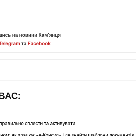
шись на новини Кам'янця
Telegram
та
Facebook
ВАС:
к правильно сплести та активувати
оном: як працює «е‑Консул» і де знайти шаблони документів