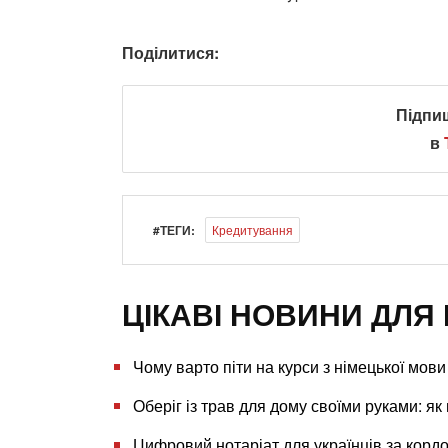
Поділитися:
Підпи
в
#ТЕГИ:
Кредитування
ЦІКАВІ НОВИНИ ДЛЯ 
Чому варто піти на курси з німецької мови
Оберіг із трав для дому своїми руками: я
Цифровий нотаріат для українців за корд