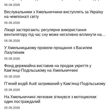
06.08.2026
Веслувальники з Хмельниччини виступлять за Україну
на чемпіонаті світу
06.08.2026
Лікарі застерігають: регулярне використання
вентилятору під час сну може негативно вплинути на
ваше здоров’я
06.08.2026
У Хмельницькому провели прощання з Василем
Лазуткіним
05.08.2026
Фонд держмайна виставив на продаж укриття у
Кам’янці-Подільському на Хмельниччині
05.08.2026
П’яний водій Audi затриманий у Кам’янці-Подільському
05.08.2026
На Хмельниччині легковик зіткнувся з мотоциклом:
один постраждалий
05.08.2026