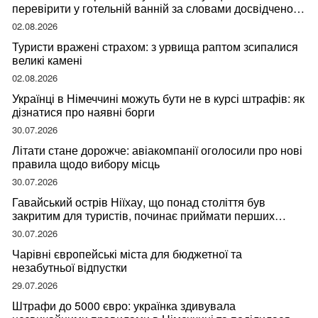
перевірити у готельній ванній за словами досвідченої
мандрівниці
02.08.2026
Туристи вражені страхом: з урвища раптом зсипалися
великі камені
02.08.2026
Українці в Німеччині можуть бути не в курсі штрафів: як
дізнатися про наявні борги
30.07.2026
Літати стане дорожче: авіакомпанії оголосили про нові
правила щодо вибору місць
30.07.2026
Гавайський острів Ніїхау, що понад століття був
закритим для туристів, починає приймати перших
відвідувачів
30.07.2026
Чарівні європейські міста для бюджетної та
незабутньої відпустки
29.07.2026
Штрафи до 5000 євро: українка здивувала