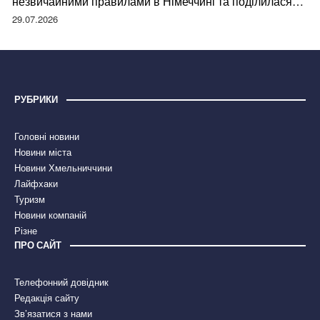
незвичайними правилами в Німеччині та поділилася
правдою
29.07.2026
РУБРИКИ
Головні новини
Новини міста
Новини Хмельниччини
Лайфхаки
Туризм
Новини компаній
Різне
ПРО САЙТ
Телефонний довідник
Редакція сайту
Зв’язатися з нами