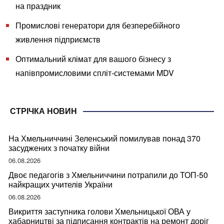
на праздник
Промислові генератори для безперебійного
живлення підприємств
Оптимальний клімат для вашого бізнесу з
напівпромисловими спліт-системами MDV
СТРІЧКА НОВИН
На Хмельниччині Зеленський помилував понад 370
засуджених з початку війни
06.08.2026
Двоє педагогів з Хмельниччини потрапили до ТОП-50
найкращих учителів України
06.08.2026
Викриття заступника голови Хмельницької ОВА у
хабарництві за підписання контрактів на ремонт доріг