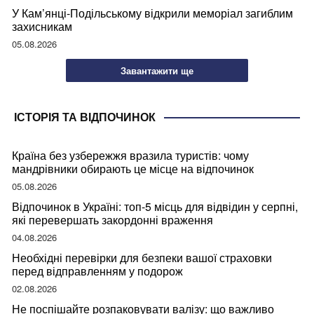
У Кам’янці-Подільському відкрили меморіал загиблим
захисникам
05.08.2026
Завантажити ще
ІСТОРІЯ ТА ВІДПОЧИНОК
Країна без узбережжя вразила туристів: чому
мандрівники обирають це місце на відпочинок
05.08.2026
Відпочинок в Україні: топ-5 місць для відвідин у серпні,
які перевершать закордонні враження
04.08.2026
Необхідні перевірки для безпеки вашої страховки
перед відправленням у подорож
02.08.2026
Не поспішайте розпаковувати валізу: що важливо