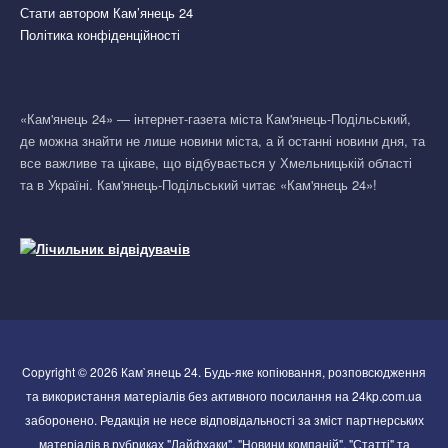
Стати автором Кам’янець 24
Політика конфіденційності
«Кам'янець 24» — інтернет-газета міста Кам'янець-Подільський,
де можна знайти не лише новини міста, а й останні новини дня, та
все важливе та цікаве, що відбувається у Хмельницькій області
та в Україні. Кам'янець-Подільський читає «Кам'янець 24»!
Copyright © 2026 Кам`янець 24. Будь-яке копіювання, розповсюдження
та використання матеріалів без активного посилання на 24kp.com.ua
заборонено. Редакція не несе відповідальності за зміст партнерських
матеріалів в рубриках "Лайфхаки", "Новини компаній", "Статті" та