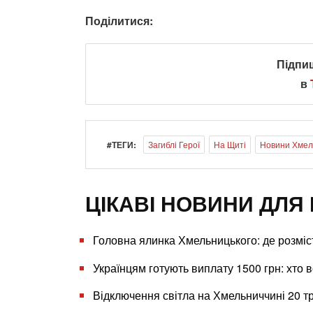
Поділитися:
Підпи
в
#ТЕГИ:
Загиблі Герої
На Щиті
Новини Хмель
ЦІКАВІ НОВИНИ ДЛЯ 
Головна ялинка Хмельницького: де розміс
Українцям готують виплату 1500 грн: хто в
Відключення світла на Хмельниччині 20 т