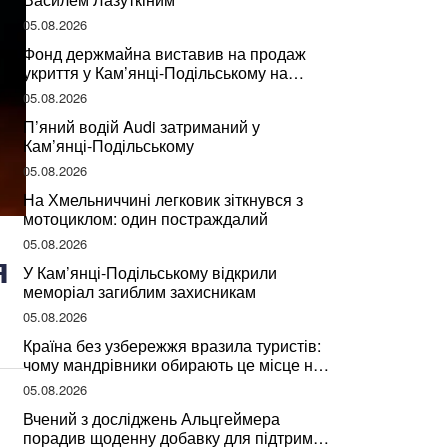
05.08.2026
Фонд держмайна виставив на продаж
укриття у Кам’янці-Подільському на
Хмельниччині
05.08.2026
П’яний водій Audi затриманий у
Кам’янці-Подільському
05.08.2026
На Хмельниччині легковик зіткнувся з
мотоциклом: один постраждалий
05.08.2026
я
У Кам’янці-Подільському відкрили
меморіал загиблим захисникам
05.08.2026
Країна без узбережжя вразила туристів:
чому мандрівники обирають це місце на
відпочинок
05.08.2026
Вчений з досліджень Альцгеймера
порадив щоденну добавку для підтримки