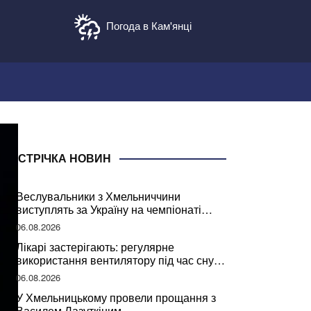
Погода в Кам'янці
СТРІЧКА НОВИН
Веслувальники з Хмельниччини
виступлять за Україну на чемпіонаті
світу
06.08.2026
Лікарі застерігають: регулярне
використання вентилятору під час сну
може негативно вплинути на ваше
06.08.2026
здоров’я
У Хмельницькому провели прощання з
Василем Лазуткіним