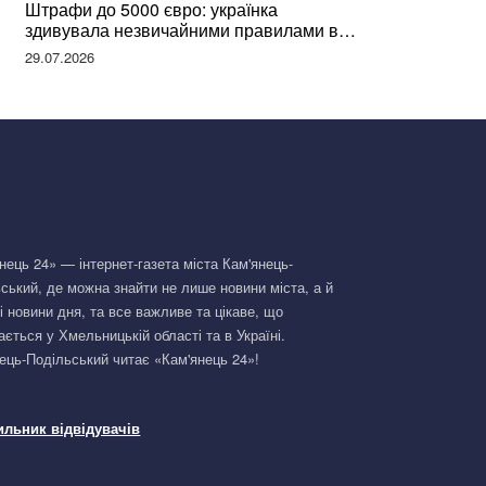
Штрафи до 5000 євро: українка
здивувала незвичайними правилами в
Німеччині та поділилася правдою
29.07.2026
нець 24» — інтернет-газета міста Кам'янець-
ський, де можна знайти не лише новини міста, а й
і новини дня, та все важливе та цікаве, що
ається у Хмельницькій області та в Україні.
ець-Подільський читає «Кам'янець 24»!