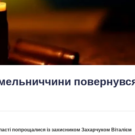
 Хмельниччини повернувс
ласті попрощалися із захисником Захарчуком Віталієм