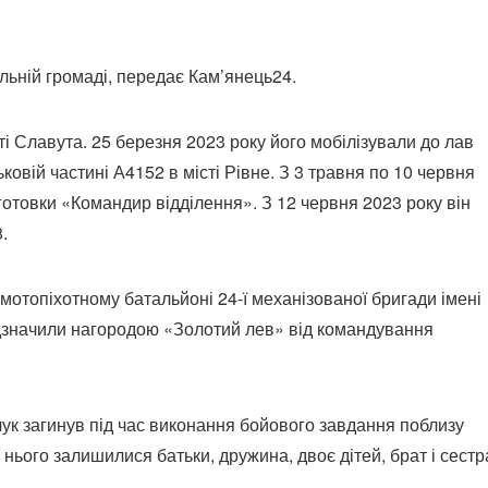
льній громаді, передає Кам’янець24.
ті Славута. 25 березня 2023 року його мобілізували до лав
ковій частині А4152 в місті Рівне. З 3 травня по 10 червня
дготовки «Командир відділення». З 12 червня 2023 року він
.
мотопіхотному батальйоні 24-ї механізованої бригади імені
ідзначили нагородою «Золотий лев» від командування
чук загинув під час виконання бойового завдання поблизу
 нього залишилися батьки, дружина, двоє дітей, брат і сестр