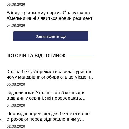
мозкової діяльності
05.08.2026
В індустріальному парку «Славута» на
Хмельниччині з’явиться новий резидент
04.08.2026
Завантажити ще
ІСТОРІЯ ТА ВІДПОЧИНОК
Країна без узбережжя вразила туристів:
чому мандрівники обирають це місце на
відпочинок
05.08.2026
Відпочинок в Україні: топ-5 місць для
відвідин у серпні, які перевершать
закордонні враження
04.08.2026
Необхідні перевірки для безпеки вашої
страховки перед відправленням у
а.
подорож
02.08.2026