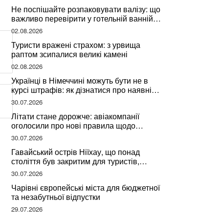
Не поспішайте розпаковувати валізу: що
важливо перевірити у готельній ванній
за словами досвідченої мандрівниці
02.08.2026
Туристи вражені страхом: з урвища
раптом зсипалися великі камені
02.08.2026
Українці в Німеччині можуть бути не в
курсі штрафів: як дізнатися про наявні
борги
30.07.2026
Літати стане дорожче: авіакомпанії
оголосили про нові правила щодо
вибору місць
30.07.2026
Гавайський острів Ніїхау, що понад
століття був закритим для туристів,
починає приймати перших відвідувачів
30.07.2026
Чарівні європейські міста для бюджетної
та незабутньої відпустки
29.07.2026