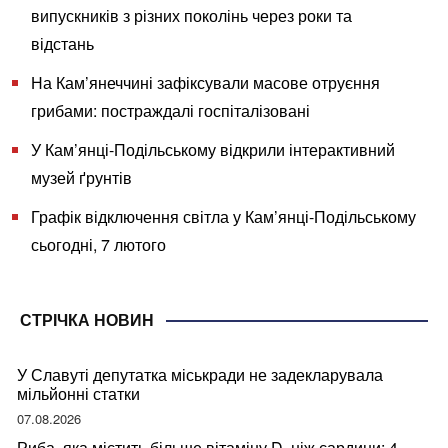
випускників з різних поколінь через роки та
відстань
На Кам’янеччині зафіксували масове отруєння
грибами: постраждалі госпіталізовані
У Кам’янці-Подільському відкрили інтерактивний
музей ґрунтів
Графік відключення світла у Кам’янці-Подільському
сьогодні, 7 лютого
СТРІЧКА НОВИН
У Славуті депутатка міськради не задекларувала
мільйонні статки
07.08.2026
Риба, яка містить більше вітаміну D, ніж сардини: 4