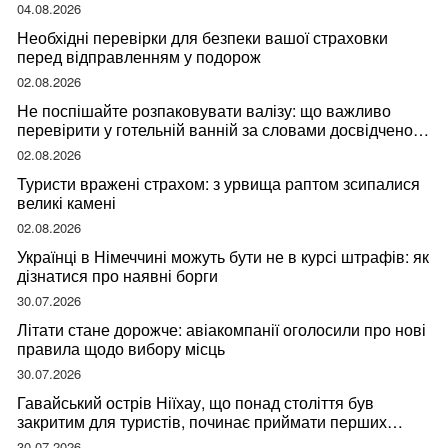
04.08.2026
Необхідні перевірки для безпеки вашої страховки
перед відправленням у подорож
02.08.2026
Не поспішайте розпаковувати валізу: що важливо
перевірити у готельній ванній за словами досвідченої
мандрівниці
02.08.2026
Туристи вражені страхом: з урвища раптом зсипалися
великі камені
02.08.2026
Українці в Німеччині можуть бути не в курсі штрафів: як
дізнатися про наявні борги
30.07.2026
Літати стане дорожче: авіакомпанії оголосили про нові
правила щодо вибору місць
30.07.2026
Гавайський острів Ніїхау, що понад століття був
закритим для туристів, починає приймати перших
відвідувачів
30.07.2026