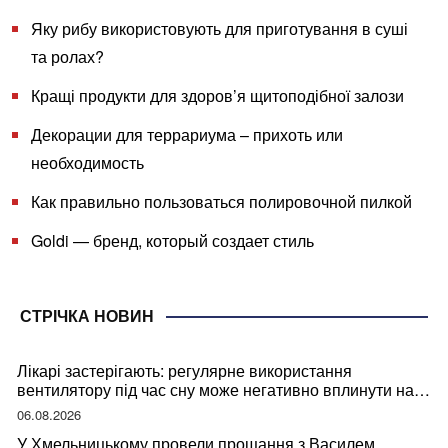
Яку рибу використовують для приготування в суші
та ролах?
Кращі продукти для здоров’я щитоподібної залози
Декорации для террариума – прихоть или
необходимость
Как правильно пользоваться полировочной пилкой
Goldi — бренд, который создает стиль
СТРІЧКА НОВИН
Лікарі застерігають: регулярне використання
вентилятору під час сну може негативно вплинути на
ваше здоров’я
06.08.2026
У Хмельницькому провели прощання з Василем