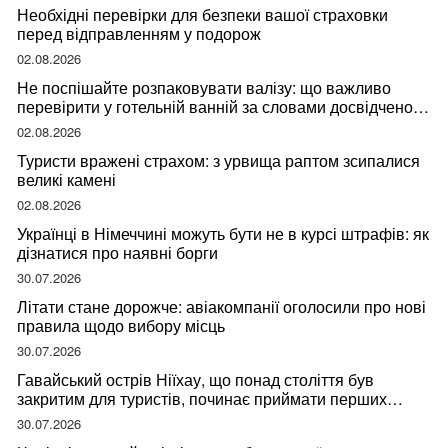
Необхідні перевірки для безпеки вашої страховки
перед відправленням у подорож
02.08.2026
Не поспішайте розпаковувати валізу: що важливо
перевірити у готельній ванній за словами досвідченої
мандрівниці
02.08.2026
Туристи вражені страхом: з урвища раптом зсипалися
великі камені
02.08.2026
Українці в Німеччині можуть бути не в курсі штрафів: як
дізнатися про наявні борги
30.07.2026
Літати стане дорожче: авіакомпанії оголосили про нові
правила щодо вибору місць
30.07.2026
Гавайський острів Ніїхау, що понад століття був
закритим для туристів, починає приймати перших
відвідувачів
30.07.2026