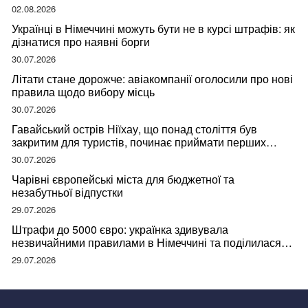
02.08.2026
Українці в Німеччині можуть бути не в курсі штрафів: як
дізнатися про наявні борги
30.07.2026
Літати стане дорожче: авіакомпанії оголосили про нові
правила щодо вибору місць
30.07.2026
Гавайський острів Ніїхау, що понад століття був
закритим для туристів, починає приймати перших
відвідувачів
30.07.2026
Чарівні європейські міста для бюджетної та
незабутньої відпустки
29.07.2026
Штрафи до 5000 євро: українка здивувала
незвичайними правилами в Німеччині та поділилася
правдою
29.07.2026