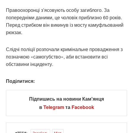
Правоохоронці з’ясовують особу загиблого. За
попередніми даними, це чоловік приблизно 60 років.
Перед стрибком він викинув із мосту камуфльований
рюкзак.
Слідчі поліції розпочали кримінальне провадження з
позначкою «самогубство», аби встановити всі
обставини інциденту.
Поділитися:
Підпишись на новини Кам'янця
в
Telegram
та
Facebook
#ТЕГИ:
Загибель
Міст