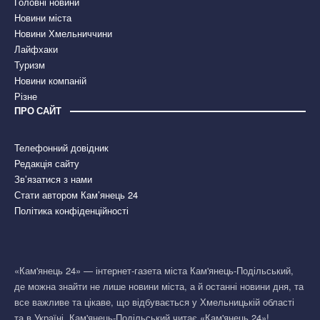
Головні новини
Новини міста
Новини Хмельниччини
Лайфхаки
Туризм
Новини компаній
Різне
ПРО САЙТ
Телефонний довідник
Редакція сайту
Зв’язатися з нами
Стати автором Кам’янець 24
Політика конфіденційності
«Кам'янець 24» — інтернет-газета міста Кам'янець-Подільський,
де можна знайти не лише новини міста, а й останні новини дня, та
все важливе та цікаве, що відбувається у Хмельницькій області
та в Україні. Кам'янець-Подільський читає «Кам'янець 24»!