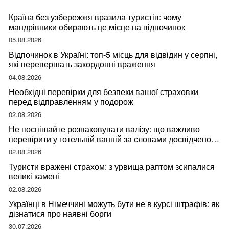
Країна без узбережжя вразила туристів: чому
мандрівники обирають це місце на відпочинок
05.08.2026
Відпочинок в Україні: топ-5 місць для відвідин у серпні,
які перевершать закордонні враження
04.08.2026
Необхідні перевірки для безпеки вашої страховки
перед відправленням у подорож
02.08.2026
Не поспішайте розпаковувати валізу: що важливо
перевірити у готельній ванній за словами досвідченої
мандрівниці
02.08.2026
Туристи вражені страхом: з урвища раптом зсипалися
великі камені
02.08.2026
Українці в Німеччині можуть бути не в курсі штрафів: як
дізнатися про наявні борги
30.07.2026