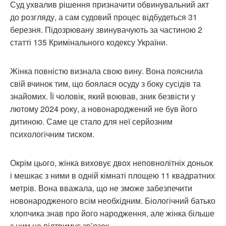
Суд ухвалив рішення призначити обвинувальний акт
до розгляду, а сам судовий процес відбудеться 31
березня. Підозрювану звинувачують за частиною 2
статті 135 Кримінального кодексу України.
Жінка повністю визнала свою вину. Вона пояснила
свій вчинок тим, що боялася осуду з боку сусідів та
знайомих. Її чоловік, який воював, зник безвісти у
лютому 2024 року, а новонароджений не був його
дитиною. Саме це стало для неї серйозним
психологічним тиском.
Окрім цього, жінка виховує двох неповнолітніх доньок
і мешкає з ними в одній кімнаті площею 11 квадратних
метрів. Вона вважала, що не зможе забезпечити
новонародженого всім необхідним. Біологічний батько
хлопчика знав про його народження, але жінка більше
з ним не підтримує зв’язок.