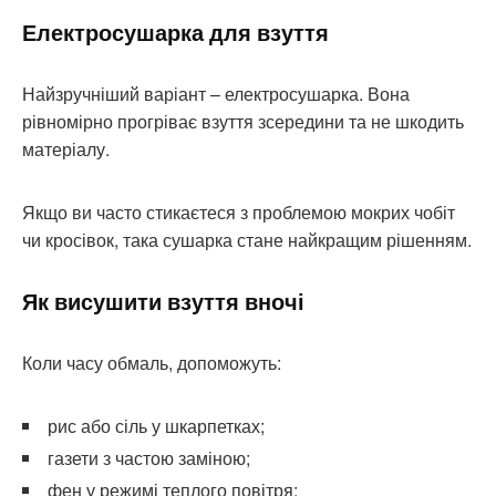
Електросушарка для взуття
Найзручніший варіант – електросушарка. Вона
рівномірно прогріває взуття зсередини та не шкодить
матеріалу.
Якщо ви часто стикаєтеся з проблемою мокрих чобіт
чи кросівок, така сушарка стане найкращим рішенням.
Як висушити взуття вночі
Коли часу обмаль, допоможуть:
рис або сіль у шкарпетках;
газети з частою заміною;
фен у режимі теплого повітря;