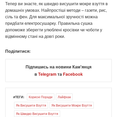
Тепер ви знаєте, як швидко висушити мокре взуття в
домашніх умовах. Найпростіші методи – газети, рис,
сіль та фен. Для максимальної зручності можна
придбати електросушарку. Правильна сушка
допоможе зберегти улюблені кросівки чи чоботи у
відмінному стані на довгі роки.
Поділитися:
Підпишись на новини Кам'янця
в
Telegram
та
Facebook
#ТЕГИ:
Корисні Поради
Лайфхак
Як Висушити Взуття
Як Висушити Мокре Взуття
Як Швидко Висушити Взуття