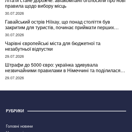
Літати стане дорожче: авіакомпанії оголосили про нові
правила щодо вибору місць
30.07.2026
Гавайський острів Ніїхау, що понад століття був
закритим для туристів, починає приймати перших
відвідувачів
30.07.2026
Чарівні європейські міста для бюджетної та
незабутньої відпустки
29.07.2026
Штрафи до 5000 євро: українка здивувала
незвичайними правилами в Німеччині та поділилася
правдою
29.07.2026
РУБРИКИ
Головні новини