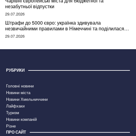
Чарівні європейські міста для бюджетної та
незабутньої відпустки
29.07.2026
Штрафи до 5000 євро: українка здивувала
незвичайними правилами в Німеччині та поділилася
правдою
29.07.2026
РУБРИКИ
Головні новини
Новини міста
Новини Хмельниччини
Лайфхаки
Туризм
Новини компаній
Різне
ПРО САЙТ