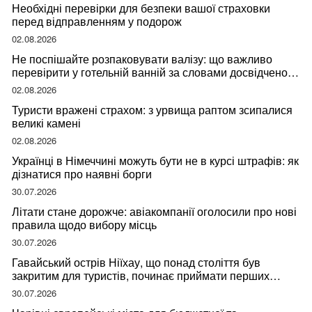
Необхідні перевірки для безпеки вашої страховки
перед відправленням у подорож
02.08.2026
Не поспішайте розпаковувати валізу: що важливо
перевірити у готельній ванній за словами досвідченої
мандрівниці
02.08.2026
Туристи вражені страхом: з урвища раптом зсипалися
великі камені
02.08.2026
Українці в Німеччині можуть бути не в курсі штрафів: як
дізнатися про наявні борги
30.07.2026
Літати стане дорожче: авіакомпанії оголосили про нові
правила щодо вибору місць
30.07.2026
Гавайський острів Ніїхау, що понад століття був
закритим для туристів, починає приймати перших
відвідувачів
30.07.2026