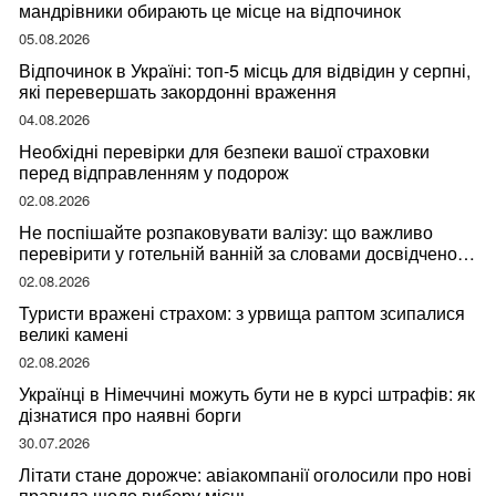
мандрівники обирають це місце на відпочинок
05.08.2026
Відпочинок в Україні: топ-5 місць для відвідин у серпні,
які перевершать закордонні враження
04.08.2026
Необхідні перевірки для безпеки вашої страховки
перед відправленням у подорож
02.08.2026
Не поспішайте розпаковувати валізу: що важливо
перевірити у готельній ванній за словами досвідченої
мандрівниці
02.08.2026
Туристи вражені страхом: з урвища раптом зсипалися
великі камені
02.08.2026
Українці в Німеччині можуть бути не в курсі штрафів: як
дізнатися про наявні борги
30.07.2026
Літати стане дорожче: авіакомпанії оголосили про нові
правила щодо вибору місць