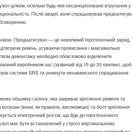
зол цілком, оскільки будь-яке несанкціоноване втручання у
іональність. Після аварії, коли спрацьовував преднатягув
обговоренню.
нікою. Преднатягувач — це невеликий піротехнічний заряд,
 підтягуючи ремінь, усуваючи провисання і максимально
тком демонтажу необхідно обов’язково відключити
ований виробником час (зазвичай від 15 до 30 хвилин), щоб
орів системи SRS та уникнути ненавмисного спрацювання
икову обшивку салону, яка закриває кріплення ременя та
и котушки (вони, як правило, високоміцні) та болт кріплення
нується електричний роз’єм, що йде до піротехнічного
узол має бути встановлений у строго вертикальному
 оскільки інерційний механізм котушки критично чутливий до