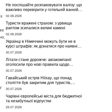
Не поспішайте розпаковувати валізу: що
важливо перевірити у готельній ванній
за словами досвідченої мандрівниці
ях
02.08.2026
Туристи вражені страхом: з урвища
раптом зсипалися великі камені
оже
02.08.2026
но,
Українці в Німеччині можуть бути не в
курсі штрафів: як дізнатися про наявні
борги
30.07.2026
Літати стане дорожче: авіакомпанії
оголосили про нові правила щодо
вибору місць
30.07.2026
Гавайський острів Ніїхау, що понад
століття був закритим для туристів,
у
починає приймати перших відвідувачів
30.07.2026
Чарівні європейські міста для бюджетної
та незабутньої відпустки
29.07.2026