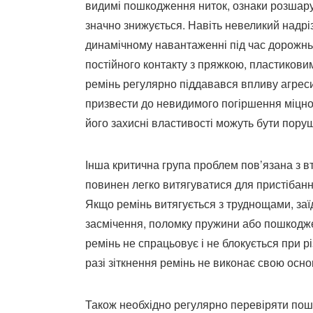
видимі пошкодження ниток, ознаки розшарув
значно знижується. Навіть невеликий надрі
динамічному навантаженні під час дорожньо
постійного контакту з пряжкою, пластиков
ремінь регулярно піддавався впливу агреси
призвести до невидимого погіршення міцнос
його захисні властивості можуть бути поруш
Інша критична група проблем пов’язана з 
повинен легко витягуватися для пристібання
Якщо ремінь витягується з труднощами, заїд
засмічення, поломку пружини або пошкодж
ремінь не спрацьовує і не блокується при рі
разі зіткнення ремінь не виконає свою осн
Також необхідно регулярно перевіряти пош