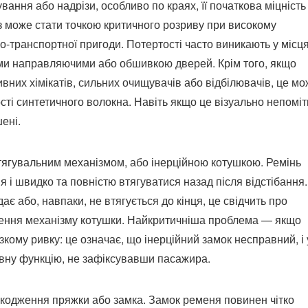
ання або надрізи, особливо по краях, її початкова міцність
з може стати точкою критичного розриву при високому
-транспортної пригоди. Потертості часто виникають у місц
ими направляючими або обшивкою дверей. Крім того, якщо
вних хімікатів, сильних очищувачів або відбілювачів, це м
ті синтетичного волокна. Навіть якщо це візуально непоміт
ені.
втягувальним механізмом, або інерційною котушкою. Ремінь
 і швидко та повністю втягуватися назад після відстібання.
ає або, навпаки, не втягується до кінця, це свідчить про
ення механізму котушки. Найкритичніша проблема — якщо
зкому ривку: це означає, що інерційний замок несправний, і 
овну функцію, не зафіксувавши пасажира.
кодження пряжки або замка. Замок ременя повинен чітко