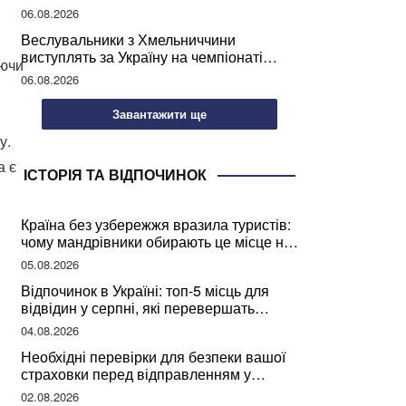
підписання контрактів на ремонт доріг
06.08.2026
Веслувальники з Хмельниччини
виступлять за Україну на чемпіонаті
аючи
світу
06.08.2026
Завантажити ще
у.
а є
ІСТОРІЯ ТА ВІДПОЧИНОК
Країна без узбережжя вразила туристів:
чому мандрівники обирають це місце на
відпочинок
05.08.2026
Відпочинок в Україні: топ-5 місць для
відвідин у серпні, які перевершать
закордонні враження
04.08.2026
Необхідні перевірки для безпеки вашої
страховки перед відправленням у
подорож
02.08.2026