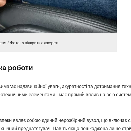
ня / Фото: з відкритих джерел
ка роботи
имагає надзвичайної уваги, акуратності та дотримання техн
піротехнічними елементами і має прямий вплив на всю систе
езпеки являє собою єдиний нерозбірний вузол, що включає 
технічний преднатягувач. Навіть якщо пошкоджена лише стрі