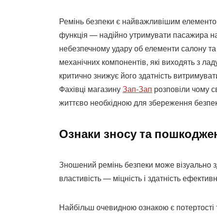
Ремінь безпеки є найважливішим елементом
функція — надійно утримувати пасажира на 
небезпечному удару об елементи салону та 
механічних компонентів, які виходять з лад
критично знижує його здатність витримуват
Фахівці магазину
Зап-Зап
розповіли чому св
життєво необхідною для збереження безпек
Ознаки зносу та пошкодже
Зношений ремінь безпеки може візуально з
властивість — міцність і здатність ефективн
Найбільш очевидною ознакою є потертості т