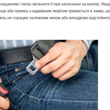
ацанням і легко звільняти її при натисканні на кнопку. Якщ
кінця або пряжка з надмірним люфтом тримається в замку, це
мінь не спрацює належним чином або випадково відстебнет