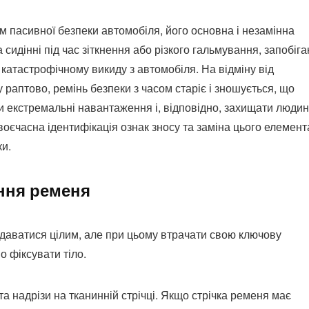
 пасивної безпеки автомобіля, його основна і незамінна
сидінні під час зіткнення або різкого гальмування, запобіг
катастрофічному викиду з автомобіля. На відміну від
у раптово, ремінь безпеки з часом старіє і зношується, що
и екстремальні навантаження і, відповідно, захищати людин
оєчасна ідентифікація ознак зносу та заміна цього елемент
и.
ння ременя
даватися цілим, але при цьому втрачати свою ключову
о фіксувати тіло.
а надрізи на тканинній стрічці. Якщо стрічка ременя має