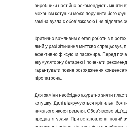
виробники настійно рекомендують міняти ву
механізм котушки може порушити його функц
заміна вузла є обов’язковою і не підлягає 
Критично важливим є етап роботи з піротех
який у разі зіткнення миттєво спрацьовує,
ефективно фіксуючи пасажира. Перед поча
акумуляторну батарею і почекати рекоменд
гарантувати повне розрядження конденсат
піропатрона.
Для заміни необхідно акуратно зняти пласт
котушку. Далі відкручуються кріпильні болт
нижнього якоря ременя. Обов’язково від’єд
преднатягувача. При встановленні новий в
положенні, згідно з інструкцією виробника,