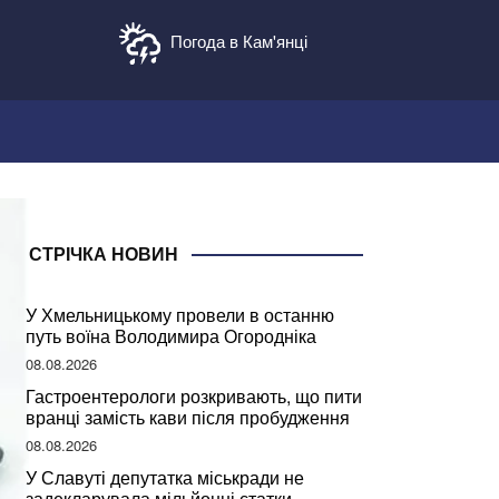
Погода в Кам'янці
СТРІЧКА НОВИН
У Хмельницькому провели в останню
путь воїна Володимира Огородніка
08.08.2026
Гастроентерологи розкривають, що пити
вранці замість кави після пробудження
08.08.2026
У Славуті депутатка міськради не
задекларувала мільйонні статки