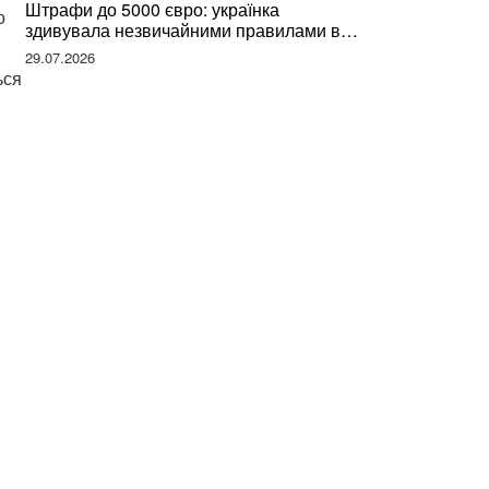
Штрафи до 5000 євро: українка
о
здивувала незвичайними правилами в
Німеччині та поділилася правдою
29.07.2026
ься