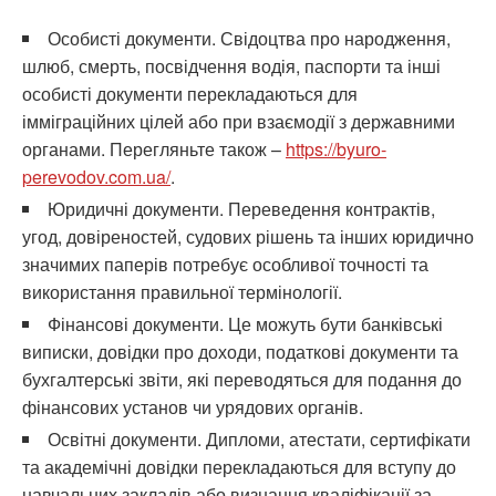
Особисті документи. Свідоцтва про народження,
шлюб, смерть, посвідчення водія, паспорти та інші
особисті документи перекладаються для
імміграційних цілей або при взаємодії з державними
органами. Перегляньте також –
https://byuro-
perevodov.com.ua/
.
Юридичні документи. Переведення контрактів,
угод, довіреностей, судових рішень та інших юридично
значимих паперів потребує особливої точності та
використання правильної термінології.
Фінансові документи. Це можуть бути банківські
виписки, довідки про доходи, податкові документи та
бухгалтерські звіти, які переводяться для подання до
фінансових установ чи урядових органів.
Освітні документи. Дипломи, атестати, сертифікати
та академічні довідки перекладаються для вступу до
навчальних закладів або визнання кваліфікації за