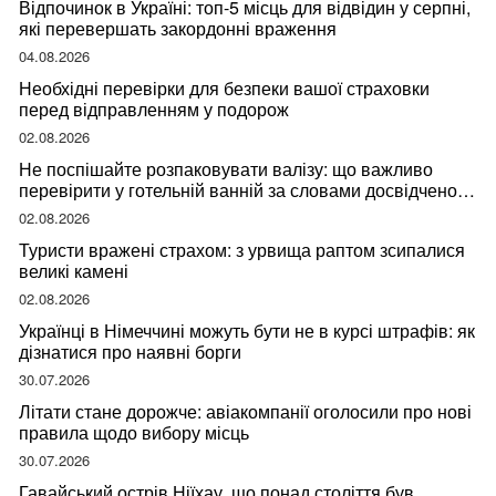
Відпочинок в Україні: топ-5 місць для відвідин у серпні,
які перевершать закордонні враження
04.08.2026
Необхідні перевірки для безпеки вашої страховки
перед відправленням у подорож
02.08.2026
Не поспішайте розпаковувати валізу: що важливо
перевірити у готельній ванній за словами досвідченої
мандрівниці
02.08.2026
Туристи вражені страхом: з урвища раптом зсипалися
великі камені
02.08.2026
Українці в Німеччині можуть бути не в курсі штрафів: як
дізнатися про наявні борги
30.07.2026
Літати стане дорожче: авіакомпанії оголосили про нові
правила щодо вибору місць
30.07.2026
Гавайський острів Ніїхау, що понад століття був