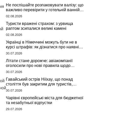
Не поспішайте розпаковувати валізу: що
ия
важливо перевірити у готельній ванній
за словами досвідченої мандрівниці
02.08.2026
Туристи вражені страхом: з урвища
раптом зсипалися великі камені
ой
02.08.2026
Українці в Німеччині можуть бути не в
курсі штрафів: як дізнатися про наявні
борги
30.07.2026
Літати стане дорожче: авіакомпанії
оголосили про нові правила щодо
вибору місць
30.07.2026
Гавайський острів Ніїхау, що понад
ной
століття був закритим для туристів,
ной
починає приймати перших відвідувачів
30.07.2026
Чарівні європейські міста для бюджетної
та незабутньої відпустки
29.07.2026