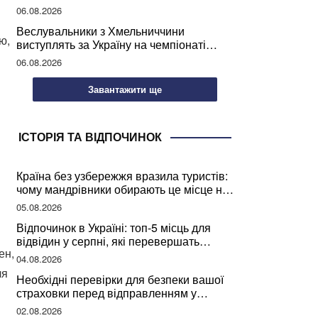
підписання контрактів на ремонт доріг
06.08.2026
Веслувальники з Хмельниччини
ю,
виступлять за Україну на чемпіонаті
світу
06.08.2026
Завантажити ще
ІСТОРІЯ ТА ВІДПОЧИНОК
Країна без узбережжя вразила туристів:
чому мандрівники обирають це місце на
відпочинок
05.08.2026
Відпочинок в Україні: топ-5 місць для
відвідин у серпні, які перевершать
ен,
закордонні враження
04.08.2026
ля
Необхідні перевірки для безпеки вашої
страховки перед відправленням у
подорож
02.08.2026