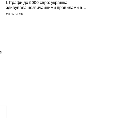
Штрафи до 5000 євро: українка
здивувала незвичайними правилами в
Німеччині та поділилася правдою
29.07.2026
ся