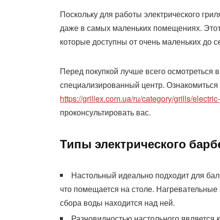
Поскольку для работы электрического грил
даже в самых маленьких помещениях. Этот
которые доступны от очень маленьких до 
Перед покупкой лучше всего осмотреться в
специализированный центр. Ознакомиться 
https://grillex.com.ua/ru/category/grills/electric-
проконсультировать вас.
Типы электрического бар
Настольный идеально подходит для балко
что помещается на столе. Нагревательные 
сбора воды находится над ней.
Разновидностью настольного является 