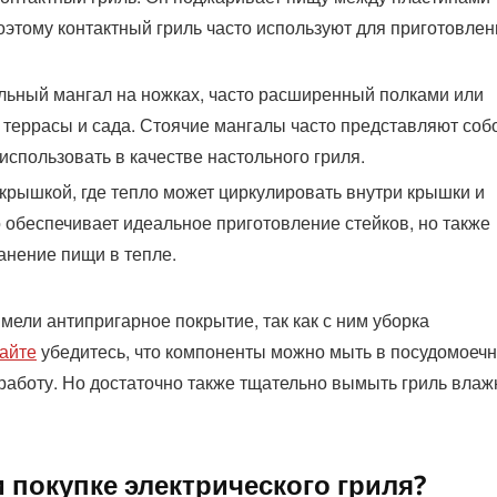
оэтому контактный гриль часто используют для приготовлен
льный мангал на ножках, часто расширенный полками или
 террасы и сада. Стоячие мангалы часто представляют соб
использовать в качестве настольного гриля.
 крышкой, где тепло может циркулировать внутри крышки и
 обеспечивает идеальное приготовление стейков, но также
анение пищи в тепле.
мели антипригарное покрытие, так как с ним уборка
сайте
убедитесь, что компоненты можно мыть в посудомоеч
 работу. Но достаточно также тщательно вымыть гриль влаж
 покупке электрического гриля?