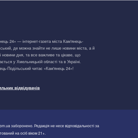
нець 24» — інтернет-газета міста Кам'янець-
ський, де можна знайти не лише новини міста, а й
і новини дня, та все важливе та цікаве, що
ається у Хмельницькій області та в Україні.
ець-Подільський читає «Кам'янець 24»!
om.ua заборонено. Редакція не несе відповідальності за
тований на осіб віком 21+.