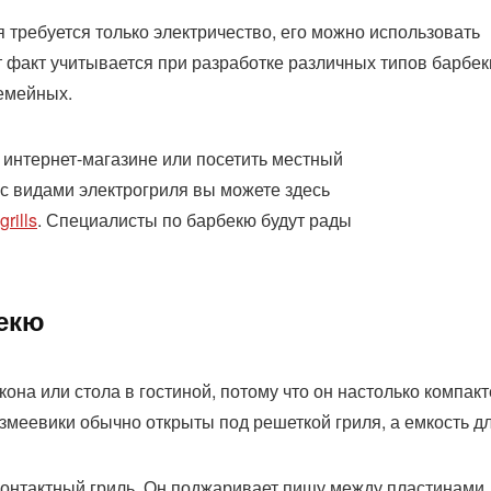
я требуется только электричество, его можно использовать
 факт учитывается при разработке различных типов барбек
семейных.
 интернет-магазине или посетить местный
с видами электрогриля вы можете здесь
grills
. Специалисты по барбекю будут рады
бекю
на или стола в гостиной, потому что он настолько компакт
змеевики обычно открыты под решеткой гриля, а емкость д
контактный гриль. Он поджаривает пищу между пластинами