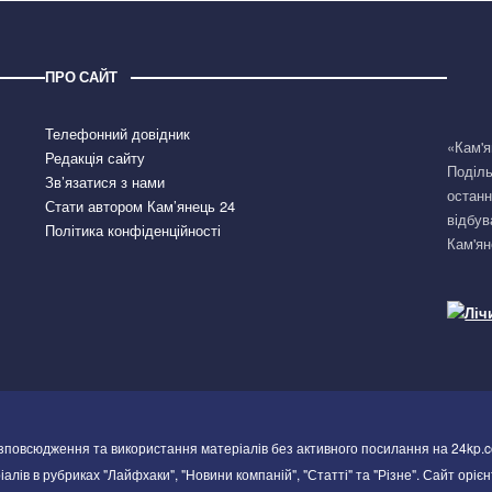
ПРО САЙТ
Телефонний довідник
«Кам'я
Редакція сайту
Поділь
Зв’язатися з нами
останн
Стати автором Кам’янець 24
відбув
Політика конфіденційності
Кам'ян
озповсюдження та використання матеріалів без активного посилання на 24kp.c
алів в рубриках "Лайфхаки", "Новини компаній", "Статті" та "Різне". Сайт орієн