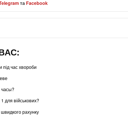
Telegram
та
Facebook
ВАС:
ки під час хвороби
иеве
 часы?
№ 1 для військових?
и швидкого рахунку