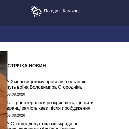
Погода в Кам'янці
СТРІЧКА НОВИН
У Хмельницькому провели в останню
путь воїна Володимира Огородніка
08.08.2026
Гастроентерологи розкривають, що пити
вранці замість кави після пробудження
08.08.2026
У Славуті депутатка міськради не
задекларувала мільйонні статки