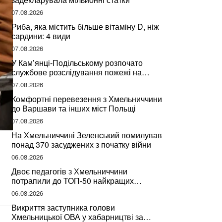
07.08.2026
Риба, яка містить більше вітаміну D, ніж
сардини: 4 види
07.08.2026
У Кам’янці-Подільському розпочато
службове розслідування пожежі на
сміттєзвалищі
07.08.2026
Комфортні перевезення з Хмельниччини
до Варшави та інших міст Польщі
07.08.2026
На Хмельниччині Зеленський помилував
понад 370 засуджених з початку війни
06.08.2026
Двоє педагогів з Хмельниччини
потрапили до ТОП-50 найкращих
учителів України
06.08.2026
Викриття заступника голови
Хмельницької ОВА у хабарництві за