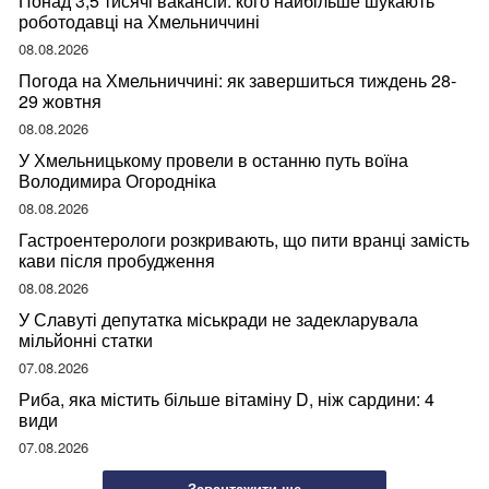
Понад 3,5 тисячі вакансій: кого найбільше шукають
роботодавці на Хмельниччині
08.08.2026
Погода на Хмельниччині: як завершиться тиждень 28-
29 жовтня
08.08.2026
У Хмельницькому провели в останню путь воїна
Володимира Огородніка
08.08.2026
Гастроентерологи розкривають, що пити вранці замість
кави після пробудження
08.08.2026
У Славуті депутатка міськради не задекларувала
мільйонні статки
07.08.2026
Риба, яка містить більше вітаміну D, ніж сардини: 4
види
07.08.2026
Завантажити ще